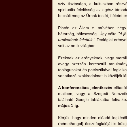
szív tisztasága, a kultuszban részvé
spirituális felelősség az egész társ
becsüli meg az Úrnak testét, ítéletet 
Platón az Állam c. művében négy k
bátorság, bölcsesség. Úgy vélte
"A j
uralkodnak felettük."
Teológiai erénye
volt az antik világban.
Ezeknek az erényeknek, vagy morális
avagy szerzőn keresztüli tanulmány
teológusokat és patrisztikával fogla
vonatkozó szakirodalmat is közöljék l
A konferenciára jelentkezés
előadók
mailben, vagy a Szegedi Nemzetkö
található Google táblázatba feliratk
május 1-ig.
Kérjük, hogy minden előadó legkés
(német/angol) összefoglalóját is kü