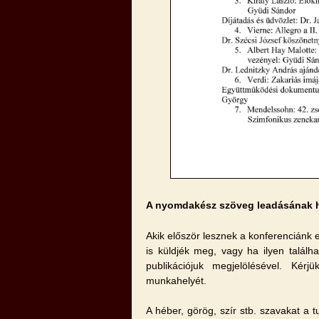
A nyomdakész szöveg leadásának h
Akik először lesznek a konferenciánk 
is küldjék meg, vagy ha ilyen találh
publikációjuk megjelölésével. Kér
munkahelyét.
A héber, görög, szír stb. szavakat a 