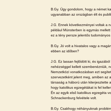
B.Gy. Úgy gondolom, hogy a német kato
ugyanabban az országban élt és publik
J.G. Ennek következményei voltak a
például Münsterben is egymás mellett 
ez a tény persze jelentős tudományo
B.Gy. Jó volt a hivatalos vagy a magán
ebben az időben?
J.G. Ez lassan fejlődött ki, és igazából
nehézséggel kellett szembenézniük, n
Nemzetközi vonatkozásban ezt segítet
szervezetként jelent meg, amiben az a
társaság a háború után kiterjesztette a
hogy katolikus egzegétákat is fel kell
Én az egyik első katolikus egzegéta vol
Schnackenburg felvétele volt.
B.Gy. Csakhogy néhányuknak problémáj