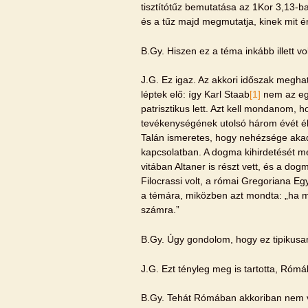
tisztítótűz bemutatása az 1Kor 3,13-ban
és a tűz majd megmutatja, kinek mit ér
B.Gy. Hiszen ez a téma inkább illett 
J.G. Ez igaz. Az akkori időszak megha
léptek elő: így Karl Staab
[1]
nem az egz
patrisztikus lett. Azt kell mondanom
tevékenységének utolsó három évét élt
Talán ismeretes, hogy nehézsége akad
kapcsolatban. A dogma kihirdetését me
vitában Altaner is részt vett, és a dogm
Filocrassi volt, a római Gregoriana Egy
a témára, miközben azt mondta: „ha mé
számra.”
B.Gy. Úgy gondolom, hogy ez tipikusan k
J.G. Ezt tényleg meg is tartotta, Rómá
B.Gy. Tehát Rómában akkoriban nem vis