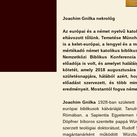
Joachim Gnilka nekrológ
Az európai és a német nyelvű katol
eltávozott tőlünk. Temetése Münch
is a kelet-európai, a lengyel és a 
mértékadó német katolikus bibliku
Nemzetközi Biblikus Konferencia
előadója is volt, és amelyet halálá
kötetét, amely 2018 augusztusára 
születésnapjára, hálából azért, h
előadást szervezett, és több mi
eredményeit. Mostantól fogva néme
Joachim Gnilka
1928-ban született 
európai biblikusok kálváriáját. Tan
Rómában, a Sapientia Egyetemen tök
Döpfner bíboros szentelte pappá Würz
szerzett teológiai doktorátust, Rudolf
magántanárként működött Würzbur