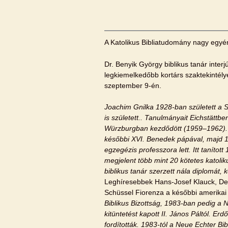
A Katolikus Bibliatudomány nagy egyén
Dr. Benyik György biblikus tanár interj
legkiemelkedőbb kortárs szaktekintélyé
szeptember 9-én.
Joachim Gnilka 1928-ban született a 
is született.. Tanulmányait Eichstä
Würzburgban kezdődött (1959–1962). M
későbbi XVI. Benedek pápával, majd 
egzegézis professzora lett. Itt tanít
megjelent több mint 20 kötetes katoli
biblikus tanár szerzett nála diplomát,
Leghíresebbek Hans-Josef Klauck, Det
Schüssel Fiorenza a későbbi amerikai bi
Biblikus Bizottság, 1983-ban pedig a N
kitüntetést kapott II. János Páltól. E
fordították. 1983-tól a Neue Echter Bib