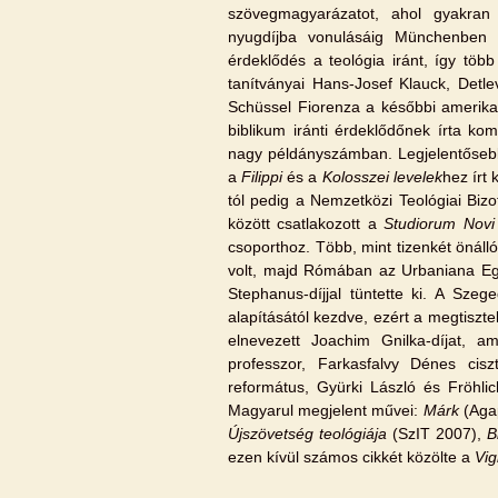
szövegmagyarázatot, ahol gyakran s
nyugdíjba vonulásáig Münchenben ta
érdeklődés a teológia iránt, így tö
tanítványai Hans-Josef Klauck, Detl
Schüssel Fiorenza a későbbi amerikai 
biblikum iránti érdeklődőnek írta ko
nagy példányszámban. Legjelentőse
a
Filippi
és a
Kolosszei levelek
hez írt
tól pedig a Nemzetközi Teológiai Bizot
között csatlakozott a
Studiorum Novi
csoporthoz. Több, mint tizenkét önálló
volt, majd Rómában az Urbaniana E
Stephanus-díjjal tüntette ki. A Sze
alapításától kezdve, ezért a megtiszte
elnevezett Joachim Gnilka-díjat, a
professzor, Farkasfalvy Dénes cis
református, Gyürki László és Fröhli
Magyarul megjelent művei:
Márk
(Aga
Újszövetség teológiája
(SzIT 2007),
B
ezen kívül számos cikkét közölte a
Vigi