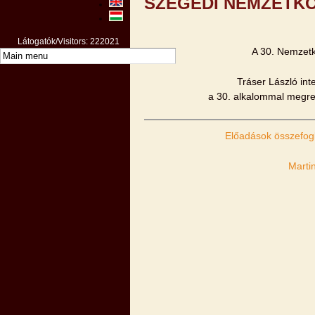
SZEGEDI NEMZETKÖ
Látogatók/Visitors: 222021
A 30. Nemzetk
Tráser László int
a 30. alkalommal megre
Előadások összefogl
Marti