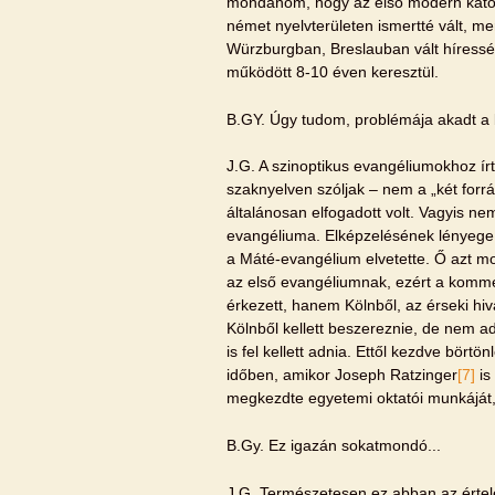
mondanom, hogy az első modern katoli
német nyelvterületen ismertté vált, mert
Würzburgban, Breslauban vált híressé
működött 8-10 éven keresztül.
B.GY. Úgy tudom, problémája akadt a b
J.G. A szinoptikus evangéliumokhoz í
szaknyelven szóljak – nem a „két forrás
általánosan elfogadott volt. Vagyis n
evangéliuma. Elképzelésének lényege,
a Máté-evangélium elvetette. Ő azt m
az első evangéliumnak, ezért a komme
érkezett, hanem Kölnből, az érseki hiv
Kölnből kellett beszereznie, de nem 
is fel kellett adnia. Ettől kezdve bört
időben, amikor Joseph Ratzinger
[7]
is
megkezdte egyetemi oktatói munkáját, 
B.Gy. Ez igazán sokatmondó...
J.G. Természetesen ez abban az értele