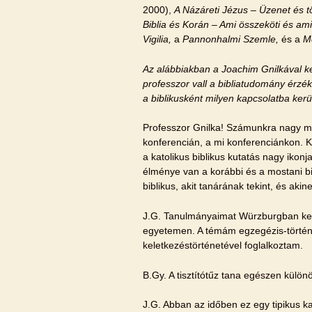
2000),
A Názáreti Jézus – Üzenet és 
Biblia és Korán – Ami összeköti és ami
Vigilia,
a
Pannonhalmi Szemle,
és a
M
Az alábbiakban a Joachim Gnilkával kés
professzor vall a bibliatudomány érzéke
a biblikusként milyen kapcsolatba kerül
Professzor Gnilka! Számunkra nagy meg
konferencián, a mi konferenciánkon. K
a katolikus biblikus kutatás nagy ikon
élménye van a korábbi és a mostani bi
biblikus, akit tanárának tekint, és a
J.G. Tanulmányaimat Würzburgban kezd
egyetemen. A témám egzegézis-történe
keletkezéstörténetével foglalkoztam.
B.Gy. A tisztítótűz tana egészen különö
J.G. Abban az időben ez egy tipikus ka