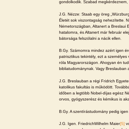
gondolkodik. Szabad megkérdeznem, v
J.G. Nézze: Staab egy öreg „Würzburger
Életét sok viszontagság nehezítette. N
Németországban, Altanert a Breslaui Eg
hatalomra, és Altanert már február elej
bátorsága felszólalni a nácik ellen.
B.Gy. Számomra mindez azért igen ér
patrisztikus tekintély, ezt a személy
róla Magyarországon. Ahogyan én tudo
bibliatudománynak. Vagy Breslauban 
J.G. Breslauban a régi Fridrich Egyet
katolikus fakultás is működött. Tovább
időben a legtöbb Nobel-díjas egész 
orvos, gyógyszerész és kémikus is aka
B.Gy. A szentírástudomány pedig ige
J.G. Igen. FriedrichWilhelm Maier
[5]
vo