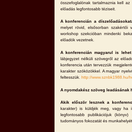
összefoglalónak tartalmaznia kell az
előadás legfontosabb téziseit.
A konferencián a díszelőadásokat
melyet rövid, elsősorban szakértői
workshop szekcióban mindenki bekap
előadók vezetnek.
A konferencián magyarul is lehe
lábjegyzet nélküli szövegről az előa
konferencia után tervezzük megjelent
karakter szóközökkel. A magyar nyelv
feltesszük.
http://www.sznbk1988.hu/h
A nyomdakész szöveg leadásának h
Akik először lesznek a konferenc
karakter) is küldjék meg, vagy ha i
legfontosabb publikációjuk (könyv) 
tudományos fokozatát és munkahelyét