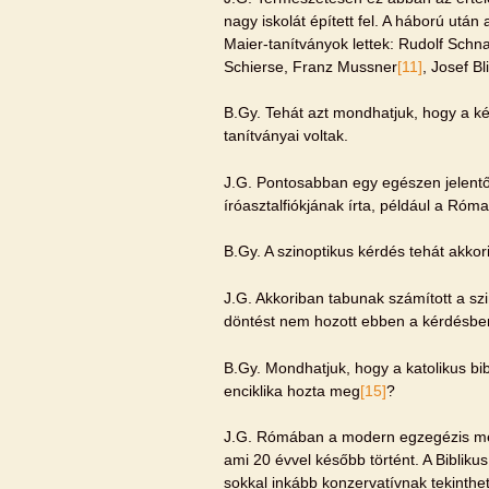
nagy iskolát épített fel. A háború ut
Maier-tanítványok lettek: Rudolf Sch
Schierse, Franz Mussner
[11]
, Josef Bl
B.Gy. Tehát azt mondhatjuk, hogy a ké
tanítványai voltak.
J.G. Pontosabban egy egészen jelent
íróasztalfiókjának írta, például a Róma
B.Gy. A szinoptikus kérdés tehát akko
J.G. Akkoriban tabunak számított a sz
döntést nem hozott ebben a kérdésbe
B.Gy. Mondhatjuk, hogy a katolikus bi
enciklika hozta meg
[15]
?
J.G. Rómában a modern egzegézis meg
ami 20 évvel később történt. A Biblikus
sokkal inkább konzervatívnak tekinthe