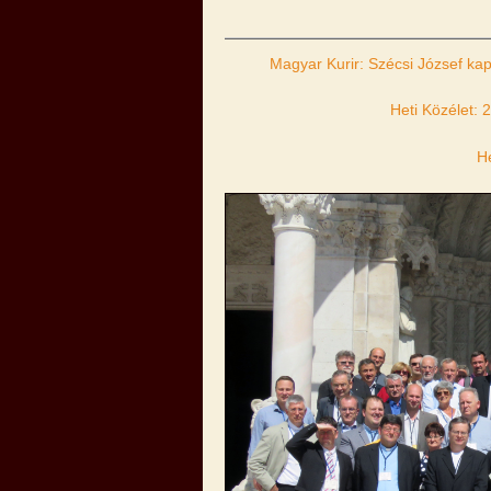
Magyar Kurir: Szécsi József kapt
Heti Közélet: 
He