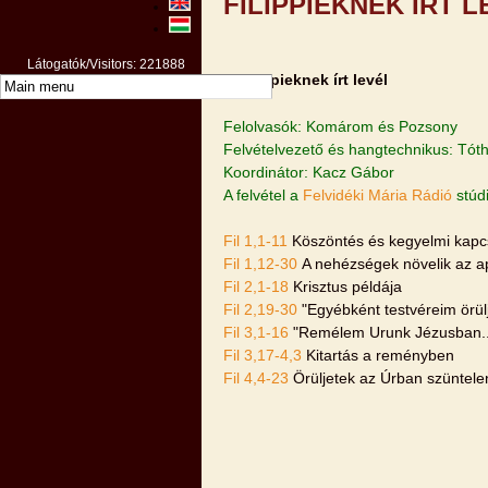
FILIPPIEKNEK ÍRT L
Látogatók/Visitors: 221888
A Filippieknek írt levél
Felolvasók: Komárom és Pozsony
Felvételvezető és hangtechnikus: Tóth
Koordinátor: Kacz Gábor
A felvétel a
Felvidéki Mária Rádió
stúd
Fil 1,1-11
Köszöntés és kegyelmi kapc
Fil 1,12-30
A nehézségek növelik az ap
Fil 2,1-18
Krisztus példája
Fil 2,19-30
"Egyébként testvéreim örülj
Fil 3,1-16
"Remélem Urunk Jézusban..
Fil 3,17-4,3
Kitartás a reményben
Fil 4,4-23
Örüljetek az Úrban szüntele