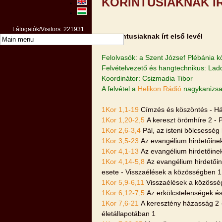
KORINTUSIAKNAK Í
Látogatók/Visitors: 221931
A Korintusiaknak írt első levél
Felolvasók: a Szent József Plébánia 
Felvételvezető és hangtechnikus: Lad
Koordinátor: Csizmadia Tibor
A felvétel a
Helikon Rádió
nagykanizsai
1Kor 1,1-19
Címzés és köszöntés - Hál
1Kor 1,20-2,5
A kereszt örömhíre 2 - P
1Kor 2,6-3,4
Pál, az isteni bölcsesség 
1Kor 3,5-23
Az evangélium hirdetőinek
1Kor 4,1-13
Az evangélium hirdetőinek
1Kor 4,14-5,8
Az evangélium hirdetőine
esete - Visszaélések a közösségben 1
1Kor 5,9-6,11
Visszaélések a közösség
1Kor 6,12-7,5
Az erkölcstelenségek és
1Kor 7,6-21
A keresztény házasság 2 -
életállapotában 1