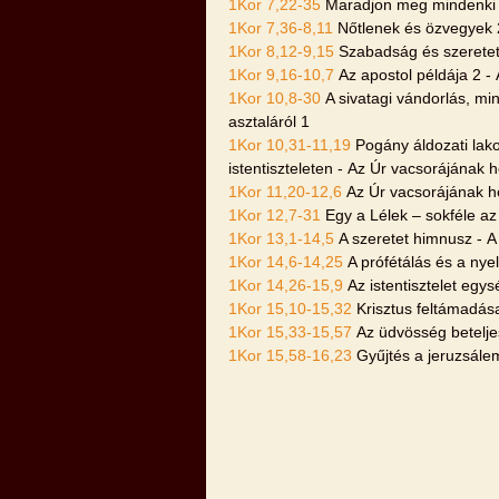
1Kor 7,22-35
Maradjon meg mindenki s
1Kor 7,36-8,11
Nőtlenek és özvegyek 2
1Kor 8,12-9,15
Szabadság és szeretet 
1Kor 9,16-10,7
Az apostol példája 2 - 
1Kor 10,8-30
A sivatagi vándorlás, mi
asztaláról 1
1Kor 10,31-11,19
Pogány áldozati lako
istentiszteleten - Az Úr vacsorájának
1Kor 11,20-12,6
Az Úr vacsorájának h
1Kor 12,7-31
Egy a Lélek – sokféle az
1Kor 13,1-14,5
A szeretet himnusz - A
1Kor 14,6-14,25
A prófétálás és a ny
1Kor 14,26-15,9
Az istentisztelet egy
1Kor 15,10-15,32
Krisztus feltámadás
1Kor 15,33-15,57
Az üdvösség betelj
1Kor 15,58-16,23
Gyűjtés a jeruzsálem