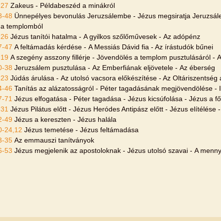
-27
Zakeus - Példabeszéd a minákról
8-48
Ünnepélyes bevonulás Jeruzsálembe - Jézus megsiratja Jeruzsál
 a templomból
-26
Jézus tanítói hatalma - A gyilkos szőlőművesek - Az adópénz
7-47
A feltámadás kérdése - A Messiás Dávid fia - Az írástudók bűnei
-19
A szegény asszony fillérje - Jövendölés a templom pusztulásáról - A
0-38
Jeruzsálem pusztulása - Az Emberfiának eljövetele - Az éberség
-23
Júdás árulása - Az utolsó vacsora előkészítése - Az Oltáriszentség 
4-46
Tanítás az alázatosságról - Péter tagadásának megjövendölése -
7-71
Jézus elfogatása - Péter tagadása - Jézus kicsúfolása - Jézus a fő
-31
Jézus Pilátus előtt - Jézus Heródes Antipász előtt - Jézus elítélése -
2-49
Jézus a kereszten - Jézus halála
0-24,12
Jézus temetése - Jézus feltámadása
3-35
Az emmauszi tanítványok
6-53
Jézus megjelenik az apostoloknak - Jézus utolsó szavai - A men