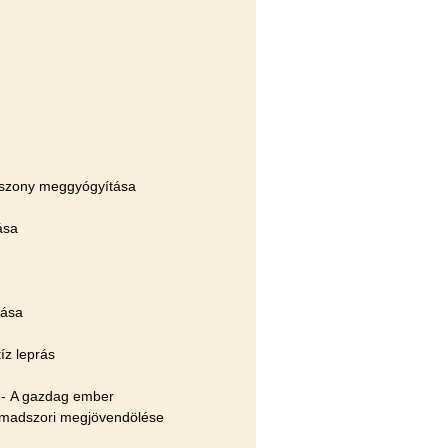
sszony meggyógyítása
ása
vása
íz leprás
k - A gazdag ember
rmadszori megjövendölése