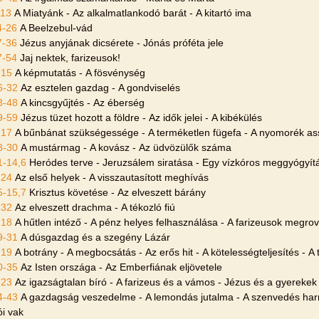
-13
A Miatyánk - Az alkalmatlankodó barát - A kitartó ima
4-26
A Beelzebul-vád
7-36
Jézus anyjának dicsérete - Jónás próféta jele
7-54
Jaj nektek, farizeusok!
-15
A képmutatás - A fösvénység
6-32
Az esztelen gazdag - A gondviselés
3-48
A kincsgyűjtés - Az éberség
9-59
Jézus tüzet hozott a földre - Az idők jelei - A kibékülés
-17
A bűnbánat szükségessége - A terméketlen fügefa - A nyomorék a
8-30
A mustármag - A kovász - Az üdvözülők száma
1-14,6
Heródes terve - Jeruzsálem siratása - Egy vízkóros meggyógyít
-24
Az első helyek - A visszautasított meghívás
5-15,7
Krisztus követése - Az elveszett bárány
-32
Az elveszett drachma - A tékozló fiú
-18
A hűtlen intéző - A pénz helyes felhasználása - A farizeusok megro
9-31
A dúsgazdag és a szegény Lázár
-19
A botrány - A megbocsátás - Az erős hit - A kötelességteljesítés - A t
0-35
Az Isten országa - Az Emberfiának eljövetele
-23
Az igazságtalan bíró - A farizeus és a vámos - Jézus és a gyereke
4-43
A gazdagság veszedelme - A lemondás jutalma - A szenvedés ha
ói vak