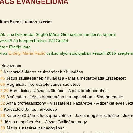
ÁCS EVANGÉLIUMA
lium Szent Lukács szerint
sók: a csíkszeredai Segítő Mária Gimnázium tanulói és tanárai
lvezető és hangtechnikus: Pál Gellért
átor: Erdély Imre
el az
Erdélyi Mária Rádió
csíksomlyói stúdiójában készült 2016 szepte
4
Bevezetés
25
Keresztelő János születésének hírüladása
-45
Jézus születésének hírüladása - Mária meglátogatja Erzsébetet
-66
Magnificat - Keresztelő János születése
-2,20
Benedictus - Jézus születése - A pásztorok hódolata
-35
A névadás - Jézus bemutatása a templomban - Simeon éneke
-52
Anna prófétaasszony - Visszatérés Názáretbe - A tizenkét éves Jé
18
Keresztelő János működése
-38
Keresztelő János fogságba vetése - Jézus megkeresztelése - Jézus
15
Jézus megkísértése - Jézus Galileába megy
-30
Jézus a názáreti zsinagógában