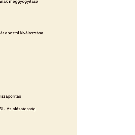
ának meggyógyítása
ét apostol kiválasztása
rszaporítás
l - Az alázatosság