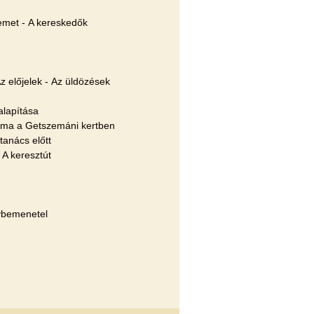
emet - A kereskedők
z előjelek - Az üldözések
alapítása
 Ima a Getszemáni kertben
tanács előtt
 A keresztút
nybemenetel