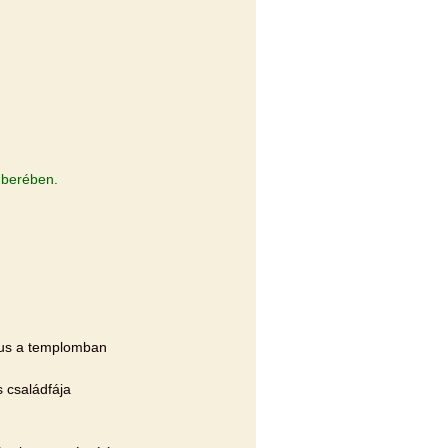
mberében.
zus a templomban
 családfája