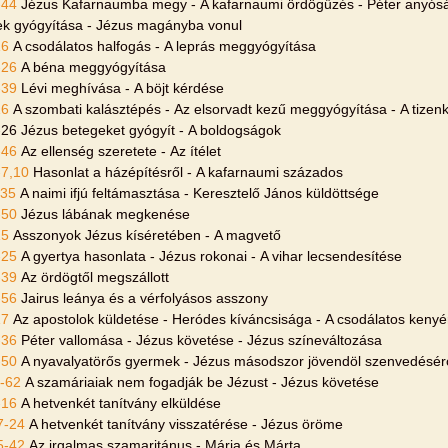
-44
Jézus Kafarnaumba megy - A kafarnaumi ördögűzés - Péter anyós
ek gyógyítása - Jézus magányba vonul
16
A csodálatos halfogás - A leprás meggyógyítása
-26
A béna meggyógyítása
-39
Lévi meghívása - A böjt kérdése
16
A szombati kalásztépés - Az elsorvadt kezű meggyógyítása - A tizenk
-26 Jézus betegeket gyógyít - A boldogságok
-46
Az ellenség szeretete - Az ítélet
-7,10
Hasonlat a házépítésről - A kafarnaumi százados
-35
A naimi ifjú feltámasztása - Keresztelő János küldöttsége
-50
Jézus lábának megkenése
15
Asszonyok Jézus kíséretében - A magvető
-25
A gyertya hasonlata - Jézus rokonai - A vihar lecsendesítése
-39
Az ördögtől megszállott
-56
Jairus leánya és a vérfolyásos asszony
17
Az apostolok küldetése - Heródes kíváncsisága - A csodálatos kenyé
-36
Péter vallomása - Jézus követése - Jézus színeváltozása
-50
A nyavalyatörős gyermek - Jézus másodszor jövendöl szenvedésérő
-62
A szamáriaiak nem fogadják be Jézust - Jézus követése
-16
A hetvenkét tanítvány elküldése
7-24
A hetvenkét tanítvány visszatérése - Jézus öröme
5-42
Az irgalmas szamaritánus - Mária és Márta