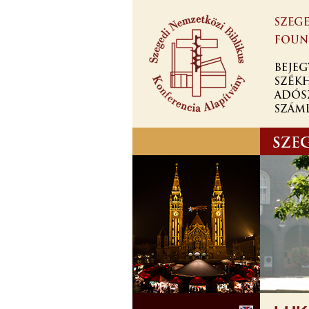
Ugrás a
tartalomra