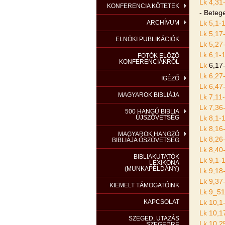
Lk 4,31
KONFERENCIA KÖTETEK
- Beteg
ARCHÍVUM
Lk 5,1-
Lk 5,17
ELNÖKI PUBLIKÁCIÓK
Lk 5,27
Lk 6,1-
FOTÓK ELŐZŐ
KONFERENCIÁKRÓL
Lk
6,17
Lk 6,27
IGÉZŐ
Lk 6,47
MAGYAROK BIBLIÁJA
Lk 7,11
Lk 7,36
500 HANGÚ BIBLIA
ÚJSZÖVETSÉG
Lk 8,1-
Lk 8,16
MAGYAROK HANGZÓ
Lk 8,26
BIBLIÁJA ÓSZÖVETSÉG
Lk 8,40
BIBLIAKUTATÓK
Lk 9,1-
LEXIKONA
(MUNKAPÉLDÁNY)
Lk 9,18
Lk 9,37
KIEMELT TÁMOGATÓINK
Lk 9_51
KAPCSOLAT
Lk 10,1
Lk 10,1
SZEGED, UTAZÁS
Lk 10,2
SZEGEDRE