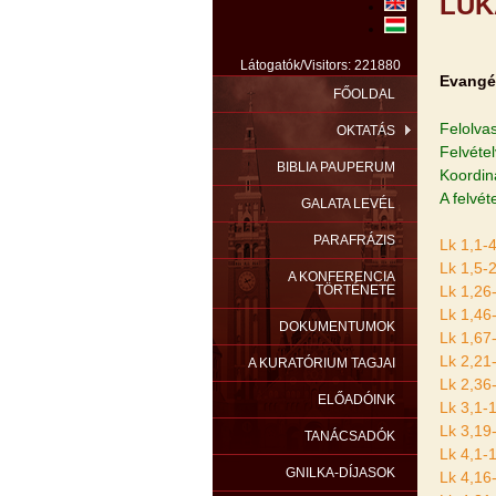
LUK
Látogatók/Visitors: 221880
Evangé
FŐOLDAL
Felolva
OKTATÁS
Felvéte
BIBLIA PAUPERUM
Koordin
A felvét
GALATA LEVÉL
PARAFRÁZIS
Lk 1,1-
Lk 1,5-
A KONFERENCIA
TÖRTÉNETE
Lk 1,26
Lk 1,46
DOKUMENTUMOK
Lk 1,67
Lk 2,21
A KURATÓRIUM TAGJAI
Lk 2,36
ELŐADÓINK
Lk 3,1-
Lk 3,19
TANÁCSADÓK
Lk 4,1-
GNILKA-DÍJASOK
Lk 4,16