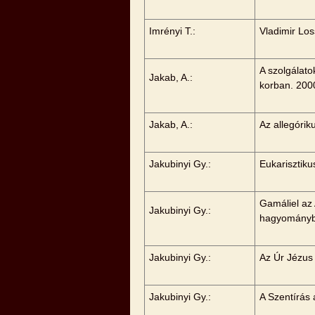
Imrényi T.:
Vladimir Lo
A szolgálato
Jakab, A.:
korban. 200
Jakab, A.:
Az allegóri
Jakubinyi Gy.:
Eukarisztiku
Gamáliel az
Jakubinyi Gy.:
hagyományb
Jakubinyi Gy.:
Az Úr Jézus
Jakubinyi Gy.:
A Szentírás 