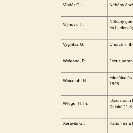
Vladár G.:
Néhány ószöv
Néhány gond
Vojnovic T.:
és hitelessé
Vygintas G.:
Church in th
Weigand, P.:
Jézus parab
Filozófiai é
Weismahr B.:
1998
:Jézus és a
Wrege, H.Th.
Didaké 11,6
Xeravits G.:
Kánon és a 