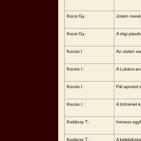
Kocsi Gy.:
Jotám meséj
Kocsi Gy.:
A régi pászk
Kocsis I
Az utolsó v
Kocsis I.:
A Lukács-ev
Kocsis I.:
Pál apostol 
Kocsis I.:
A törtrénet-
Kodácsy T.:
Ireneus egy
Kodácsy T.:
A keletekzés