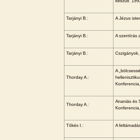
készült. 199
Tarjányi B.:
A Jézus iste
Tarjányi B.:
A szentírás a
Tarjányi B.:
Cszigányok, 
A „bölcsessé
Thorday A.:
hellenisztik
Konferencia
Ananiás és 
Thorday A.:
Konferencia
Tőkés I.:
A feltámadás