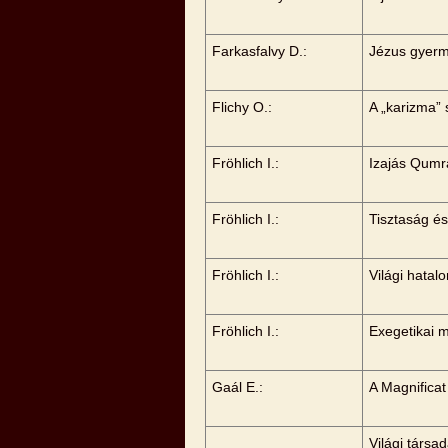
Farkasfalvy D.:
Jézus gyerm
Flichy O.:
A „karizma” 
Fröhlich I.:
Izajás Qum
Fröhlich I.:
Tisztaság é
Fröhlich I.:
Világi hatal
Fröhlich I.:
Exegetikai 
Gaál E.:
A Magnifica
Világi társa