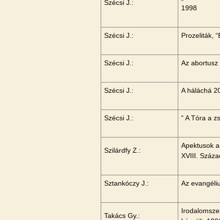
Szécsi J.:
1998
Szécsi J.:
Prozeliták, 
Szécsi J.:
Az abortusz 
Szécsi J.:
A háláchá 2
Szécsi J.:
“ A Tóra a 
Apektusok a 
Szilárdfy Z.:
XVIII. Száza
Sztankóczy J.:
Az evangéli
Irodalomsze
Takács Gy.: