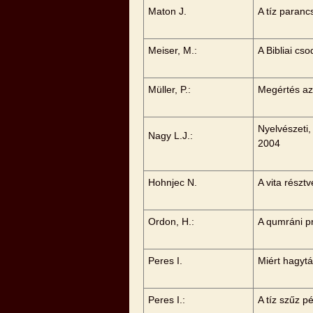
Maton J.
A tíz paranc
Meiser, M.:
A Bibliai cs
Müller, P.:
Megértés az
Nyelvészeti,
Nagy L.J.:
2004
Hohnjec N.
A vita részt
Ordon, H.:
A qumráni p
Peres I.
Miért hagyt
Peres I.:
A tíz szűz 