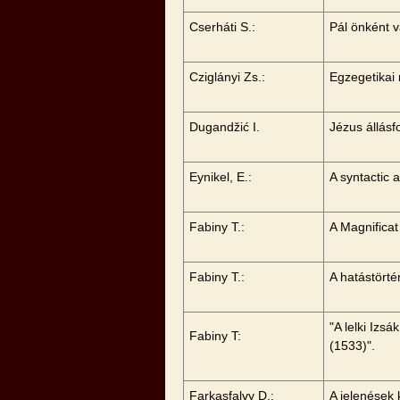
Cserháti S.:
Pál önként v
Cziglányi Zs.:
Egzegetikai
Dugandžić I.
Jézus állásf
Eynikel, E.:
A syntactic 
Fabiny T.:
A Magnificat
Fabiny T.:
A hatástörté
"A lelki Iz
Fabiny T:
(1533)".
Farkasfalvy D.:
A jelenések