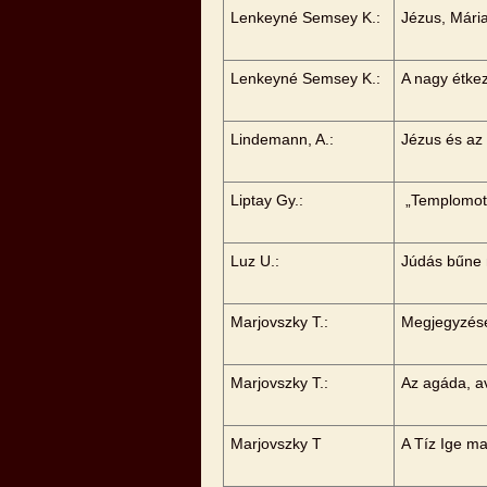
Lenkeyné Semsey K.:
Jézus, Mári
Lenkeyné Semsey K.:
A nagy étke
Lindemann, A.:
Jézus és az
Liptay Gy.:
„Templomot 
Luz U.:
Júdás bűne m
Marjovszky T.:
Megjegyzése
Marjovszky T.:
Az agáda, av
Marjovszky T
A Tíz Ige m