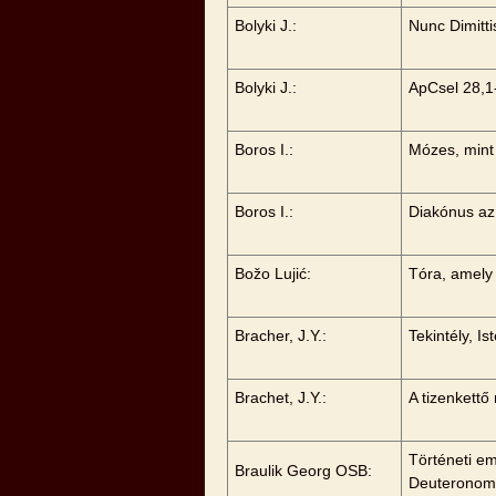
Bolyki J.:
Nunc Dimitti
Bolyki J.:
ApCsel 28,1
Boros I.:
Mózes, mint
Boros I.:
Diakónus az
Božo Lujić:
Tóra, amely
Bracher, J.Y.:
Tekintély, I
Brachet, J.Y.:
A tizenkettő
Történeti em
Braulik Georg OSB:
Deuteronom