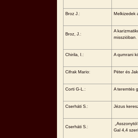
Broz J.:
Melkizedek 
A karizmati
Broz, J.:
misszióban.
Chirila, I.:
A qumrani k
Cifrak Mario:
Péter és Jak
Corti G-L.:
A teremtés 
Cserháti S.:
Jézus keres
„Asszonytól 
Cserháti S.:
Gal 4,4 szer