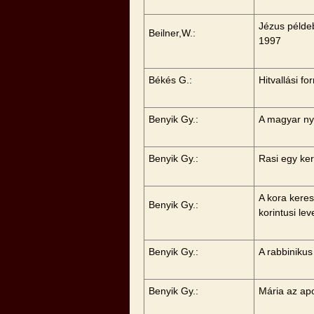
Jézus példeb
Beilner,W.:
1997
Békés G.:
Hitvallási f
Benyik Gy.:
A magyar ny
Benyik Gy.:
Rasi egy ke
A kora kere
Benyik Gy.:
korintusi le
Benyik Gy.:
A rabbiniku
Benyik Gy.:
Mária az ap