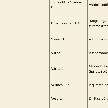
Tomka M.: -Zulehner
Vallási éle
P.:
„Meglátogatt
Untergassmair, F.G.:
feltámasztá
Vanni, U.:
A korintusi 
Várnai J.:
A feltámadás
Milyen törté
Várnai J.:
Spinetoli e
Vermes, G.:
A qumráni t
Vese E.:
Dr. Kiss Bé