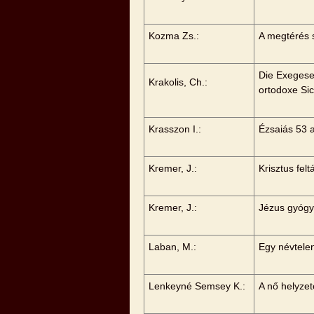
Kozma Zs.:
A megtérés s
Die Exegese
Krakolis, Ch.:
ortodoxe Sic
Krasszon I.:
Ézsaiás 53 
Kremer, J.:
Krisztus fe
Kremer, J.:
Jézus gyógyí
Laban, M.:
Egy névtelen
Lenkeyné Semsey K.:
A nő helyzet