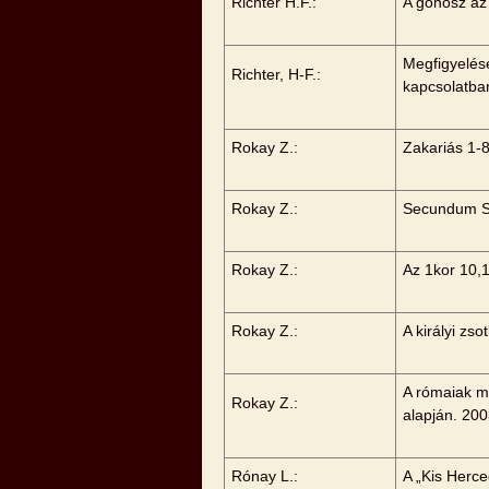
Richter H.F.:
A gonosz a
Megfigyelés
Richter, H-F.:
kapcsolatba
Rokay Z.:
Zakariás 1-8
Rokay Z.:
Secundum Sc
Rokay Z.:
Az 1kor 10,
Rokay Z.:
A királyi zso
A rómaiak m
Rokay Z.:
alapján. 20
Rónay L.:
A „Kis Herce