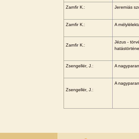
Zamfir K.:
Jeremiás sz
Zamfir K.:
A mélylélekt
Jézus - tör
Zamfir K.:
hatástörtén
Zsengellér, J.:
A nagyparanc
A nagyparanc
Zsengellér, J.: