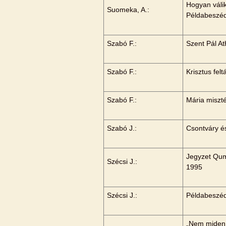
Hogyan válik
Suomeka, A.:
Példabeszé
Szabó F.:
Szent Pál A
Szabó F.:
Krisztus fel
Szabó F.:
Mária miszt
Szabó J.:
Csontváry é
Jegyzet Qum
Szécsi J.:
1995
Szécsi J.:
Példabeszéd
„Nem miden 