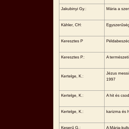
Jakubinyi Gy.:
Mária a sze
Kähler, CH:
Egyszerűség
Keresztes P
Példabeszéd 
Keresztes P.:
A természet
Jézus messiá
Kertelge, K.:
1997
Kertelge, K.:
A hit és cs
Kertelge, K.:
karizma és h
Keserű G.:
A Mária-kul