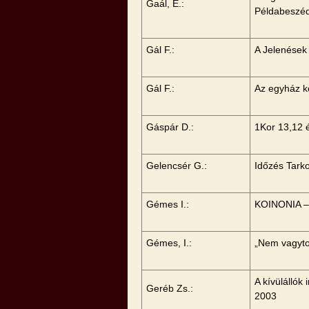
Gaál, E.:
Példabeszé
Gál F.:
A Jelenések
Gál F.:
Az egyház k
Gáspár D.:
1Kor 13,12 é
Gelencsér G.:
Időzés Tarko
Gémes I.:
KOINONIA – 
Gémes, I.:
„Nem vagyto
A kívülállók
Geréb Zs.:
2003