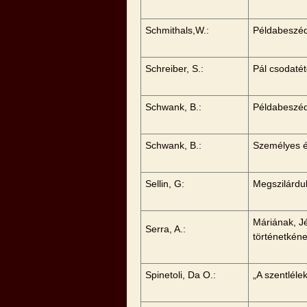
Schmithals,W.:
Példabeszéd
Schreiber, S.:
Pál csodatét
Schwank, B.:
Példabeszéd 
Schwank, B.:
Személyes 
Sellin, G:
Megszilárdul
Máriának, J
Serra, A.:
történetkén
Spinetoli, Da O.:
„A szentléle