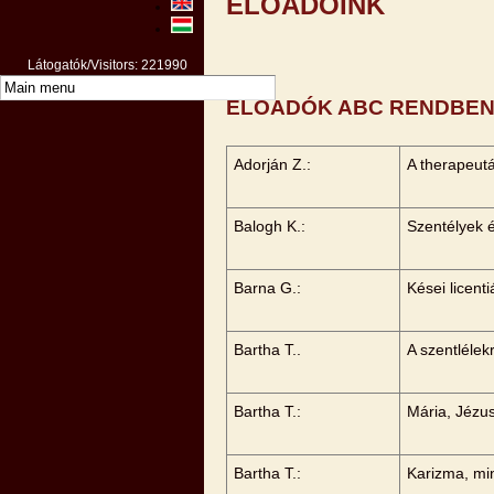
ELŐADÓINK
Látogatók/Visitors: 221990
ELŐADÓK ABC RENDBE
Adorján Z.:
A therapeut
Balogh K.:
Szentélyek 
Barna G.:
Kései licent
Bartha T..
A szentlélek
Bartha T.:
Mária, Jézu
Bartha T.:
Karizma, mi