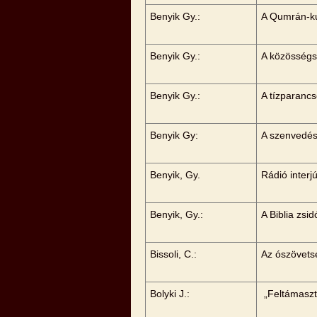
Benyik Gy.:
A Qumrán-ku
Benyik Gy.:
A közösségs
Benyik Gy.:
A tízparanc
Benyik Gy:
A szenvedés
Benyik, Gy.
Rádió inter
Benyik, Gy.:
A Biblia zsi
Bissoli, C.:
Az ószövets
Bolyki J.:
„Feltámaszta