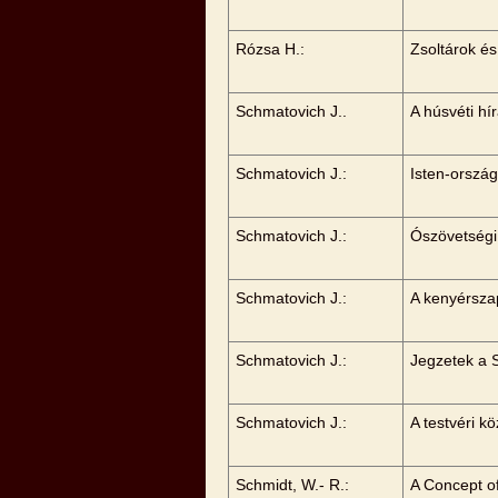
Rózsa H.:
Zsoltárok é
Schmatovich J..
A húsvéti hí
Schmatovich J.:
Isten-orszá
Schmatovich J.:
Ószövetségi
Schmatovich J.:
A kenyérsza
Schmatovich J.:
Jegzetek a 
Schmatovich J.:
A testvéri 
Schmidt, W.- R.:
A Concept of