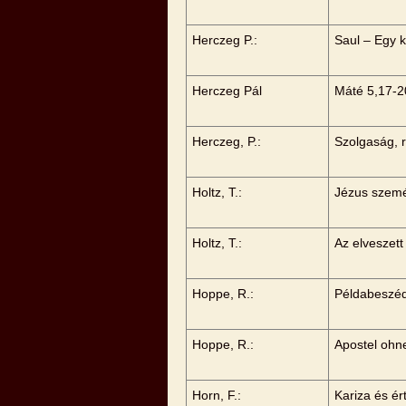
Herczeg P.:
Saul – Egy k
Herczeg Pál
Máté 5,17-2
Herczeg, P.:
Szolgaság, 
Holtz, T.:
Jézus szemé
Holtz, T.:
Az elveszet
Hoppe, R.:
Példabeszéd
Hoppe, R.:
Apostel ohn
Horn, F.:
Kariza és é