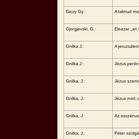
Giczy Gy.:
A talmud me
Gjorgjevski, G.:
Eleazar „an
Gnilka J.:
A jeruzsále
Gnilka J.:
Jézus peréne
Gnilka, J.:
Jézus szemé
Gnilka, J.:
Jézus mint c
Gnilka, J.:
Az esszénus
Gnilka, J.:
Péter szolg