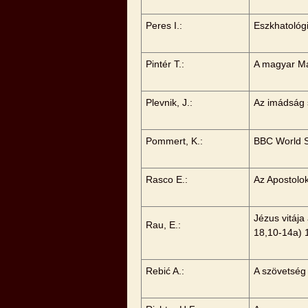
Peres I.:
Eszkhatológ
Pintér T.:
A magyar Már
Plevnik, J.:
Az imádság 
Pommert, K.:
BBC World Se
Rasco E.:
Az Apostolok
Jézus vitája
Rau, E.:
18,10-14a) 
Rebić A.:
A szövetség 