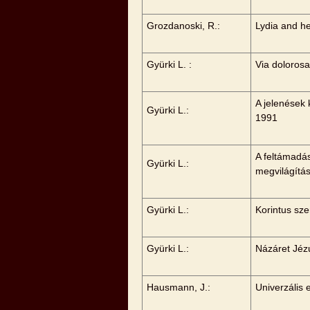
Grozdanoski, R.:
Lydia and he
Gyürki L. :
Via doloros
A jelenések 
Gyürki L.:
1991
A feltámadás
Gyürki L.:
megvilágítá
Gyürki L.:
Korintus sze
Gyürki L.:
Názáret Jéz
Hausmann, J.:
Univerzális 