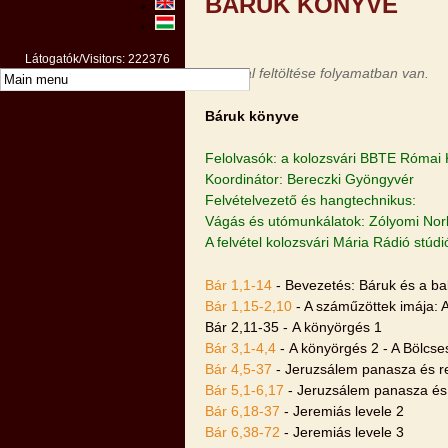
BÁRUK KÖNYVE
Látogatók/Visitors: 222376
Az oldal feltöltése folyamatban van.
Báruk könyve
Felolvasók: a kolozsvári BBTE Római K
Koordinátor: Bereczki Gyöngyvér
Felvételvezető és hangtechnikus:
Vágás és utómunkálatok: Zólyomi Nor
A felvétel kolozsvári Mária Rádió stúd
Bár 1,1-14
- Bevezetés: Báruk és a ba
Bár 1,15-2,10
- A száműzöttek imája: 
Bár 2,11-35 - A könyörgés 1
Bár 3,1-4,4
- A könyörgés 2 - A Bölcses
Bár 4,5-37
- Jeruzsálem panasza és 
Bár 5,1-6,17
- Jeruzsálem panasza és 
Bár 6,18-37
- Jeremiás levele 2
Bár 6,38-72
- Jeremiás levele 3