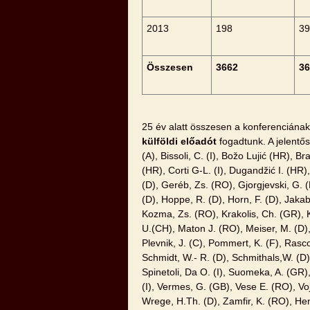
2013
198
39
Összesen
3662
36
25 év alatt összesen a konferenciána
külföldi előadót
fogadtunk. A jelentős
(A), Bissoli, C. (I), Božo Lujić (HR), Bra
(HR), Corti G-L. (I), Dugandžić I. (HR)
(D), Geréb, Zs. (RO), Gjorgjevski, G. (
(D), Hoppe, R. (D), Horn, F. (D), Jakab,
Kozma, Zs. (RO), Krakolis, Ch. (GR), K
U.(CH), Maton J. (RO), Meiser, M. (D),
Plevnik, J. (C), Pommert, K. (F), Rasco
Schmidt, W.- R. (D), Schmithals,W. (D), 
Spinetoli, Da O. (I), Suomeka, A. (GR),
(I), Vermes, G. (GB), Vese E. (RO), Vo
Wrege, H.Th. (D), Zamfir, K. (RO), Hen