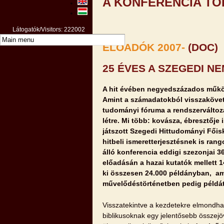
A KONFERENCIA T
Látogatók/Visitors: 222002
ELŐADÓK 2007-
(DOC)
25 ÉVES A SZEGEDI N
A hit évében negyedszázados működ
Amint a számadatokból visszakövet
tudományi fóruma a rendszerváltozá
létre. Mi több: kovásza, ébresztője 
játszott Szegedi Hittudományi Fői
hitbeli ismeretterjesztésnek is rang
álló konferencia eddigi szezonjai 36
előadásán a hazai kutatók mellett 1
ki összesen 24.000 példányban, ami
művelődéstörténetben pedig példátl
Visszatekintve a kezdetekre elmondhatj
biblikusoknak egy jelentősebb összej