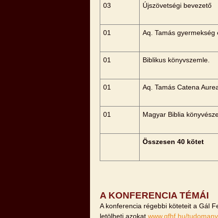
03
Újszövetségi bevezető
01
Aq. Tamás gyermekség 
01
Biblikus könyvszemle.
01
Aq. Tamás Catena Aure
01
Magyar Biblia könyvész
Összesen 40 kötet
A KONFERENCIA TÉMÁI
A konferencia régebbi köteteit a Gál 
letölheti azokat
www.gfhf.hu/tudomany/