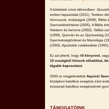
A kötetetek címei időrendben: Jézustól
emberi tapasztalat (2011), Testben él
himnuszok, imádságok (2008), Biblia 
Szenvedéstörténet (2005), A Biblia ér
Hatalom és karizma (2002), Vallási sz
(1999), Qumrán és az Újszövetség (1
Gyermekségtörténet és Mariológia (199
(1993), Apostolok cselekedetei (1992)
Ez azt jelenti, hogy 4
0 könyvvel,
vagy
15 országból hívtunk előadókat, kb.
tágabb kapcsolatot
.
2000-re megjelentettük
Aquinói Sze
középkori katolikus exegézis iránt érd
évszázad katolikus exegézisének gyo
TÁMOGATÓINK