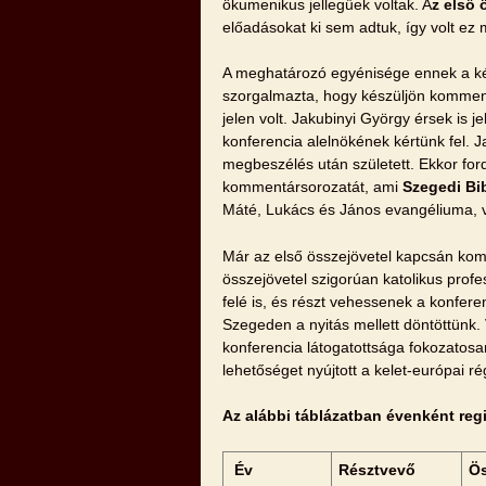
ökumenikus jellegűek voltak. A
z első 
előadásokat ki sem adtuk, így volt e
A meghatározó egyénisége ennek a k
szorgalmazta, hogy készüljön kommen
jelen volt. Jakubinyi György érsek is j
konferencia alelnökének kértünk fel.
megbeszélés után született. Ekkor fordí
kommentársorozatát, ami
Szegedi Bi
Máté, Lukács és János evangéliuma, v
Már az első összejövetel kapcsán komo
összejövetel szigorúan katolikus profe
felé is, és részt vehessenek a konfere
Szegeden a nyitás mellett döntöttünk.
konferencia látogatottsága fokozatosan
lehetőséget nyújtott a kelet-európai r
Az alábbi táblázatban évenként regi
Év
Résztvevő
Ös