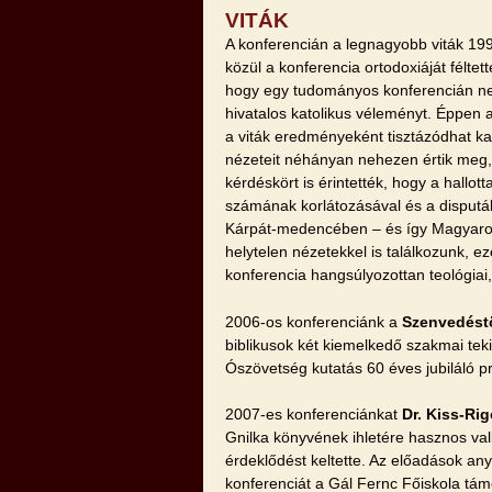
VITÁK
A konferencián a legnagyobb viták 199
közül a konferencia ortodoxiáját féltet
hogy egy tudományos konferencián nem
hivatalos katolikus véleményt. Éppen 
a viták eredményeként tisztázódhat kat
nézeteit néhányan nehezen értik meg, t
kérdéskört is érintették, hogy a hallot
számának korlátozásával és a disputák
Kárpát-medencében – és így Magyarors
helytelen nézetekkel is találkozunk, e
konferencia hangsúlyozottan teológiai,
2006-os konferenciánk a
Szenvedést
biblikusok két kiemelkedő szakmai tek
Ószövetség kutatás 60 éves jubiláló p
2007-es konferenciánkat
Dr. Kiss-Ri
Gnilka könyvének ihletére hasznos val
érdeklődést keltette. Az előadások an
konferenciát a Gál Fernc Főiskola tám