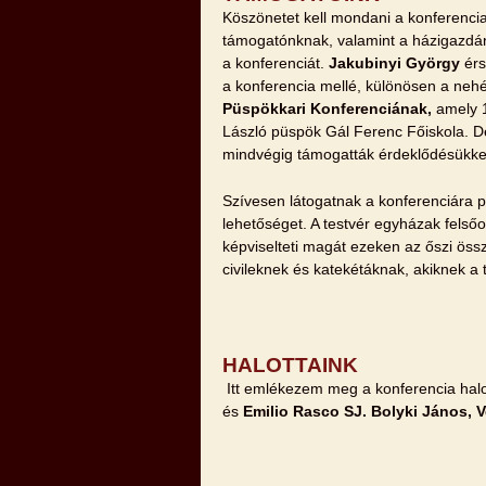
Köszönetet kell mondani a konferencia
támogatónknak, valamint a házigazd
a konferenciát.
Jakubinyi György
érs
a konferencia mellé, különösen a neh
Püspökkari Konferenciának
,
amely 1
László püspök Gál Ferenc Főiskola. De 
mindvégig támogatták érdeklődésükkel
Szívesen látogatnak a konferenciára pa
lehetőséget. A testvér egyházak felsőo
képviselteti magát ezeken az őszi össz
civileknek és katekétáknak, akiknek 
HALOTTAINK
Itt emlékezem meg a konferencia halot
és
Emilio Rasco SJ. Bolyki János, 