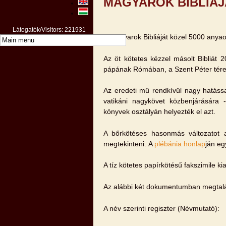
MAGYAROK BIBLIÁJ
Látogatók/Visitors: 221931
A Magyarok Bibliáját közel 5000 anyaor
Az öt kötetes kézzel másolt Bibliát 
pápának Rómában, a Szent Péter tére
Az eredeti mű rendkívül nagy hatássa
vatikáni nagykövet közbenjárására 
könyvek osztályán helyezték el azt.
A bőrkötéses hasonmás változatot
megtekinteni. A
plébánia honlap
ján eg
A tíz kötetes papírkötésű fakszimile 
Az alábbi két dokumentumban megtalálh
A név szerinti regiszter (Névmutató):