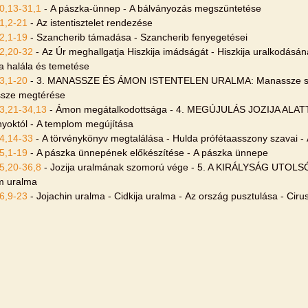
0,13-31,1
- A pászka-ünnep - A bálványozás megszüntetése
1,2-21
- Az istentisztelet rendezése
2,1-19
- Szancherib támadása - Szancherib fenyegetései
2,20-32
- Az Úr meghallgatja Hiszkija imádságát - Hiszkija uralkodás
ja halála és temetése
3,1-20
- 3. MANASSZE ÉS ÁMON ISTENTELEN URALMA: Manassze sze
ssze megtérése
3,21-34,13
- Ámon megátalkodottsága - 4. MEGÚJULÁS JOZIJA ALATT:
nyoktól - A templom megújítása
4,14-33
- A törvénykönyv megtalálása - Hulda prófétaasszony szavai -
5,1-19
- A pászka ünnepének előkészítése - A pászka ünnepe
5,20-36,8
- Jozija uralmának szomorú vége - 5. A KIRÁLYSÁG UTOLS
im uralma
6,9-23
- Jojachin uralma - Cidkija uralma - Az ország pusztulása - Ciru