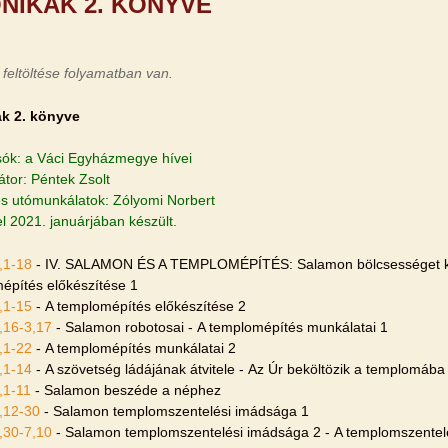
NIKÁK 2. KÖNYVE
 feltöltése folyamatban van.
k 2. könyve
sók: a Váci Egyházmegye hívei
átor: Péntek Zsolt
s utómunkálatok: Zólyomi Norbert
el 2021. januárjában készült.
,1-18
- IV. SALAMON ÉS A TEMPLOMÉPÍTÉS: Salamon bölcsességet kér
építés előkészítése 1
,1-15
- A templomépítés előkészítése 2
,16-3,17
- Salamon robotosai - A templomépítés munkálatai 1
,1-22
- A templomépítés munkálatai 2
,1-14
- A szövetség ládájának átvitele - Az Úr beköltözik a templomába
,1-11
- Salamon beszéde a néphez
,12-30
- Salamon templomszentelési imádsága 1
,30-7,10
- Salamon templomszentelési imádsága 2 - A templomszentel