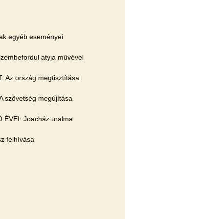
ának egyéb eseményei
mbefordul atyja művével
 Az ország megtisztítása
 A szövetség megújítása
Ó ÉVEI: Joacház uralma
sz felhívása