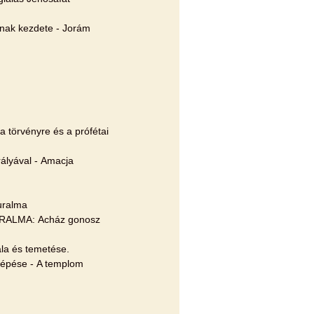
ak kezdete - Jorám
törvényre és a prófétai
rályával - Amacja
uralma
RALMA: Acház gonosz
ála és temetése.
épése - A templom