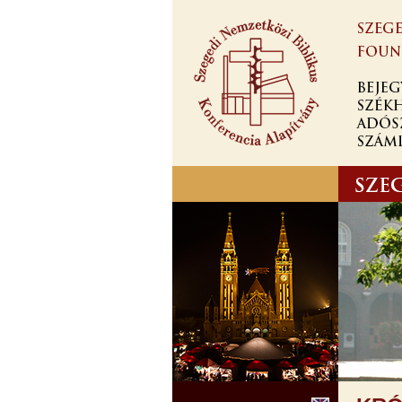
Ugrás a
tartalomra