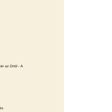
 az Úrtól - A
és