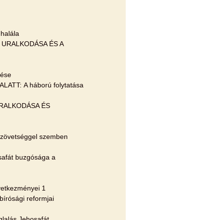
halála
M URALKODÁSA ÉS A
dése
TT: A háború folytatása
ZA URALKODÁSA ÉS
 szövetséggel szemben
afát buzgósága a
övetkezményei 1
bírósági reformjai
glalás Jehosafát