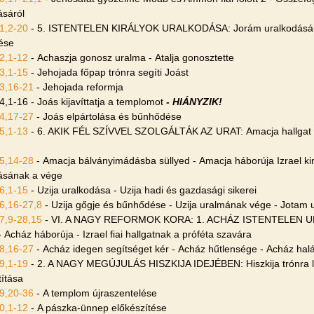
ásáról
1,2-20
- 5. ISTENTELEN KIRÁLYOK URALKODÁSA: Jorám uralkodásán
ése
2,1-12
- Achaszja gonosz uralma - Atalja gonosztette
3,1-15
- Jehojada főpap trónra segíti Joást
3,16-21
- Jehojada reformja
4,1-16 - Joás kijavíttatja a templomot
- HIÁNYZIK!
4,17-27
- Joás elpártolása és bűnhődése
5,1-13
- 6. AKIK FÉL SZÍVVEL SZOLGÁLTÁK AZ URAT: Amacja hallgat a 
5,14-28
- Amacja bálványimádásba süllyed - Amacja háborúja Izrael ki
ásának a vége
6,1-15
- Uzija uralkodása - Uzija hadi és gazdasági sikerei
6,16-27,8
- Uzija gőgje és bűnhődése - Uzija uralmának vége - Jotam 
7,9-28,15
- VI. A NAGY REFORMOK KORA: 1. ACHÁZ ISTENTELEN U
 Acház háborúja - Izrael fiai hallgatnak a próféta szavára
8,16-27
- Acház idegen segítséget kér - Acház hűtlensége - Acház hal
9,1-19
- 2. A NAGY MEGÚJULÁS HISZKIJA IDEJÉBEN: Hiszkija trónra l
títása
9,20-36
- A templom újraszentelése
0,1-12
- A pászka-ünnep előkészítése