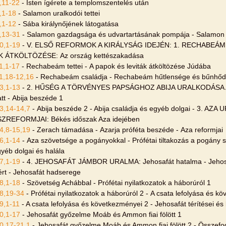
,11-22
- Isten ígérete a templomszentelés után
,1-18
- Salamon uralkodói tettei
,1-12
- Sába királynőjének látogatása
,13-31
- Salamon gazdagsága és udvartartásának pompája - Salamon 
0,1-19
- V. ELSŐ REFORMOK A KIRÁLYSÁG IDEJÉN: 1. RECHABEÁ
K ÁTKÖLTÖZÉSE: Az ország kettészakadása
1,1-17
- Rechabeám tettei - A papok és leviták átköltözése Júdába
1,18-12,16
- Rechabeám családja - Rechabeám hűtlensége és bűnhő
3,1-13
- 2. HŰSÉG A TÖRVÉNYES PAPSÁGHOZ ABIJA URALKODÁSA ALA
att - Abija beszéde 1
3,14-14,7
- Abija beszéde 2 - Abija családja és egyéb dolgai - 3. A
ZREFORMJAI: Békés időszak Aza idejében
4,8-15,19
- Zerach támadása - Azarja próféta beszéde - Aza reformjai
6,1-14
- Aza szövetsége a pogányokkal - Prófétai tiltakozás a pogány
gyéb dolgai és halála
7,1-19
- 4. JEHOSAFÁT JÁMBOR URALMA: Jehosafát hatalma - Jehos
ért - Jehosafát hadserege
8,1-18
- Szövetség Achábbal - Prófétai nyilatkozatok a háborúról 1
8,19-34
- Prófétai nyilatkozatok a háborúról 2 - A csata lefolyása és k
9,1-11
- A csata lefolyása és következményei 2 - Jehosafát térítései és 
0,1-17
- Jehosafát győzelme Moáb és Ammon fiai fölött 1
0,17-21,1
- Jehosafát győzelme Moáb és Ammon fiai fölött 2 - Összefo