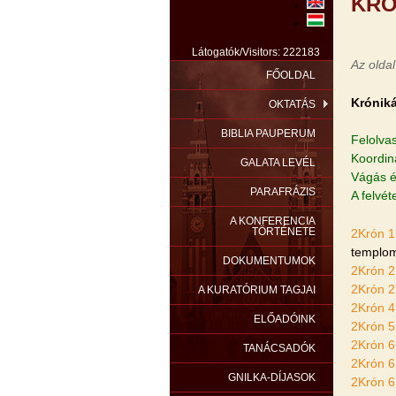
KRÓ
Látogatók/Visitors: 222183
Az oldal
FŐOLDAL
Króniká
OKTATÁS
BIBLIA PAUPERUM
Felolva
Koordin
GALATA LEVÉL
Vágás é
PARAFRÁZIS
A felvét
A KONFERENCIA
TÖRTÉNETE
2Krón 1
templom
DOKUMENTUMOK
2Krón 2
2Krón 2
A KURATÓRIUM TAGJAI
2Krón 4
ELŐADÓINK
2Krón 5
2Krón 6
TANÁCSADÓK
2Krón 6
GNILKA-DÍJASOK
2Krón 6