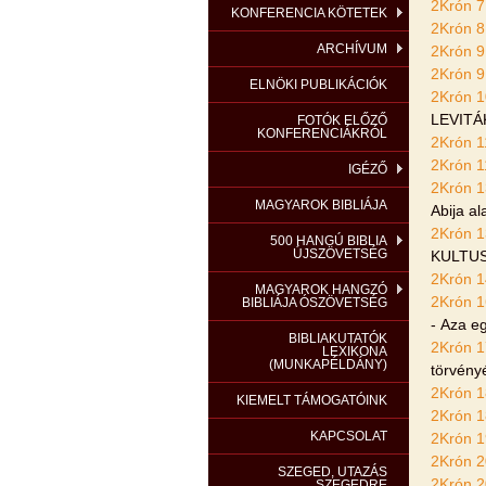
2Krón 7
KONFERENCIA KÖTETEK
2Krón 8
ARCHÍVUM
2Krón 9
2Krón 9
ELNÖKI PUBLIKÁCIÓK
2Krón 1
LEVITÁ
FOTÓK ELŐZŐ
KONFERENCIÁKRÓL
2Krón 1
2Krón 1
IGÉZŐ
2Krón 1
MAGYAROK BIBLIÁJA
Abija al
2Krón 1
500 HANGÚ BIBLIA
ÚJSZÖVETSÉG
KULTUS
2Krón 1
MAGYAROK HANGZÓ
2Krón 1
BIBLIÁJA ÓSZÖVETSÉG
- Aza e
BIBLIAKUTATÓK
2Krón 1
LEXIKONA
(MUNKAPÉLDÁNY)
törvény
2Krón 1
KIEMELT TÁMOGATÓINK
2Krón 1
KAPCSOLAT
2Krón 1
2Krón 2
SZEGED, UTAZÁS
2Krón 2
SZEGEDRE