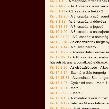
Kiv 7,1-13
- A meghívás történetének fo
Kiv 7,14-29
- Az 1. csapás: a víz vérré
Kiv 8,1-11
- A 2. csapás: a békák 2
Kiv 8,12-28
- A 3. csapás: a szúnyogok
Kiv 9,1-12
- Az 5. csapás: a dögvész - 
Kiv 9,13-35
- A 7. csapás: a jégeső
Kiv 10,1-20
- A 8. csapás: a sáskajárá
Kiv 10,21-29
- A 9. csapás: a sötétség
Kiv 11,1-10
- Az elsőszülöttek megfen
Kiv 12,1-14
- A húsvéti bárány.
Kiv 12,15-28
- A kovásztalan kenyér ü
Kiv 12,29-51
- A 10. csapás: az elsőszü
húsvéti bárányra vonatkozó előírások
Kiv 13,1-23
- Az elsőszülöttség - A kov
Kiv 14,1-14
- Etamtól a Sás-tengerig - 
Kiv 14,15-31
- Átvonulás a Sás-tenge
Kiv 15,1-27
- Győzelmi ének - Mara 1
Kiv 16,1-21
- Mara 2
Kiv 16,22-36
- Mara 3
Kiv 17,1-15
- A sziklából fakasztott ví
Kiv 18,1-12
- Jetró és Mózes találkoz
Kiv 18,13-27
- Bírák kinevezése