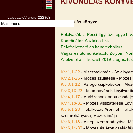
KIVONULÁS KÖNYV
Látogatók/Visitors: 222803
Kivonulás könyve
Felolvasók: a Pécsi Egyházmegye hív
Koordinátor: Asztalos Lívia
Felvételvezető és hangtechnikus:
Vágás és utómunkálatok: Zólyomi Nor
A felvétel a
...
készült 2019. augusztu
Kiv 1,1-22
- Visszatekintés - Az elnyo
Kiv 2,1-25
- Mózes születése - Mózes 
Kiv 3,1-12
- Az égő csipkebokor - Móz
Kiv 3,13-22
- Isten nevének kinyilvání
Kiv 4,1-17
- A Mózesnek adott csodaje
Kiv 4,18-31
- Mózes visszatérése Egyi
Kiv 5,1-23
- Találkozás Áronnal - Talá
szemrehányása, Mózes imája
Kiv 6,1-13
- A nép szemrehányása, Mó
Kiv 6,14-30
- Mózes és Áron családfája