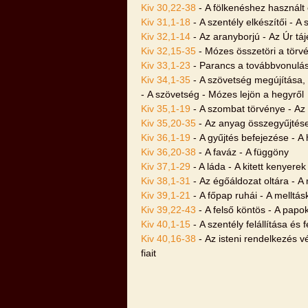
Kiv 30,22-38
- A fölkenéshez használt ol
Kiv 31,1-18
- A szentély elkészítői - 
Kiv 32,1-14
- Az aranyborjú - Az Úr tá
Kiv 32,15-35
- Mózes összetöri a törvé
Kiv 33,1-23
- Parancs a továbbvonulás
Kiv 34,1-35
- A szövetség megújítása, 
- A szövetség - Mózes lejön a hegyről
Kiv 35,1-19
- A szombat törvénye - Az
Kiv 35,20-35
- Az anyag összegyűjtése 
Kiv 36,1-19
- A gyűjtés befejezése - A 
Kiv 36,20-38
- A faváz - A függöny
Kiv 37,1-29
- A láda - A kitett kenyerek
Kiv 38,1-31
- Az égőáldozat oltára - A
Kiv 39,1-21
- A főpap ruhái - A melltás
Kiv 39,22-43
- A felső köntös - A papo
Kiv 40,1-15
- A szentély felállítása és 
Kiv 40,16-38
- Az isteni rendelkezés vé
fiait