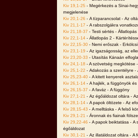
Kiv 19,1-25
- Megérkezés a Sínai-hegy
megjelenése
Kiv 20,1-26
- A tízparancsolat - Az olt
Kiv 21,1-17
- A rabszolgákra vonatkoz
Kiv 21,18-37
- Testi sértés - Állatlopás
Kiv 22,1-14
- Állatlopás 2 - Kártérítéss
Kiv 22,15-30
- Nemi erőszak - Erkölcsi 
Kiv 23,1-19
- Az igazságosság, az elle
Kiv 23,20-33
- Utasítás Kánaán elfogl
Kiv 24,1-18
- A szövetség megkötése 
Kiv 25,1-22
- Adakozás a szentélyre - 
Kiv 25,23-40
- A kitett kenyerek asztal
Kiv 26,1-14
- A hajlék, a függönyök és
Kiv 26,15-37
- A faváz - A függöny
Kiv 27,1-21
- Az égőáldozat oltára - A
Kiv 28,1-14
- A papok öltözete - Az ef
Kiv 28,15-43
- A melltáska - A felső kö
Kiv 29,1-21
- Áronnak és fiainak fölsze
Kiv 29,22-46
- A papok beiktatása - A 
égőáldozat
Kiv 30,1-21
- Az illatáldozat oltára - 