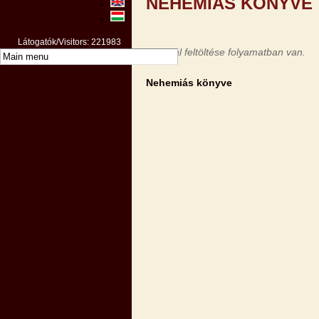
NEHEMIÁS KÖNYVE
Látogatók/Visitors: 221983
Az oldal feltöltése folyamatban van.
Nehemiás könyve