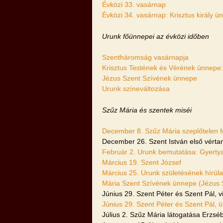
Évközi 33. vasárnap
Évközi 34. vasárnap: Krisztus király 
Urunk főünnepei az évközi időben
Szentháromság vasárnapja
Krisztus Testének és Vérének ünnepe:
Jézus Szent Szívének ünnepe
Urunk színeváltozása
Szűz Mária és szentek miséi
December 8. Szűz Mária szeplőtelen 
December 26. Szent István első vérta
Február 2. Urunk bemutatása: Gyerty
Március 19. Szent József
Március 25. Urunk születésének hírü
Mária Szent Szívének ünnepe (Jézus 
Június 29. Szent Péter és Szent Pál, vi
Június 29. Szent Péter és Szent Pál, 
Július 2. Szűz Mária látogatása Erzsé