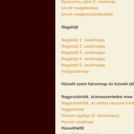
Karácsony utáni 2. vasárnap
Urunk megjelenése
Urunk megkeresztelkedése
Nagyböjt
Nagyböjt 1. vasárnapja
Nagyböjt 2. vasárnapja
Nagyböjt 3. vasárnapja
Nagyböjt 4. vasárnapja
Nagyböjt 5. vasárnapja
Virágvasárnap
Húsvéti szent háromnap és húsvéti id
Nagycsütörtök, krizmaszentelési mise
Nagycsütörtök, az utolsó vacsora misé
Nagypéntek
Húsvét vigíliája (5. olvasmány)
Húsvét vasárnap
Húsvéthétfő