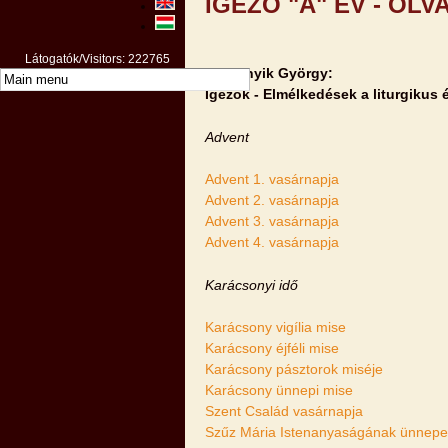
IGÉZŐ "A" ÉV - OL
Látogatók/Visitors: 222765
Dr. Benyik György:
Igézők - Elmélkedések a liturgikus
Advent
Advent 1. vasárnapja
Advent 2. vasárnapja
Advent 3. vasárnapja
Advent 4. vasárnapja
Karácsonyi idő
Karácsony vigília mise
Karácsony éjféli mise
Karácsony pásztorok miséje
Karácsony ünnepi mise
Szent Család vasárnapja
Szűz Mária Istenanyaságának ünnepe