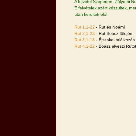
A felvétel Szegeden, Zólyomi No
E felvételek azért készültek, me
után kerültek elő!
Rut 1,1-22
- Rut és Noémi
Rut 2,1-23
- Rut Boász földjén
Rut 3,1-18
- Éjszakai találkozás
Rut 4,1-22
- Boász elveszi Rutot