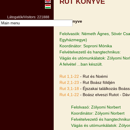
RUT KÖNYVE
Látogatók/Visitors: 221888
Rut könyve
Felolvasók: Németh Ágnes, Sövér Csa
Egyházmegye)
Koordinátor: Soproni Mónika
Felvételvezető és hangtechnikus:
Vágás és utómunkálatok: Zólyomi Nor
A felvétel ...ban készült.
Rut 1,1-22
- Rut és Noémi
Rut 2,1-23
- Rut Boász földjén
Rut 3,1-18
- Éjszakai találkozás Boáss
Rut 4,1-22
- Boász elveszi Rutot - Dáv
Felolvasó: Zólyomi Norbert
Koordinátor: Zólyomi Norbert
Felvételvezető és hangtechniku
Vágás és utómunkálatok: Zólyo