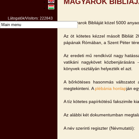
MAGYAROK BIBLIÁJ
Látogatók/Visitors: 222843
A Magyarok Bibliáját közel 5000 anyaor
Az öt kötetes kézzel másolt Bibliát 
pápának Rómában, a Szent Péter tére
Az eredeti mű rendkívül nagy hatássa
vatikáni nagykövet közbenjárására 
könyvek osztályán helyezték el azt.
A bőrkötéses hasonmás változatot
megtekinteni. A
plébánia honlap
ján eg
A tíz kötetes papírkötésű fakszimile 
Az alábbi két dokumentumban megtalálh
A név szerinti regiszter (Névmutató):