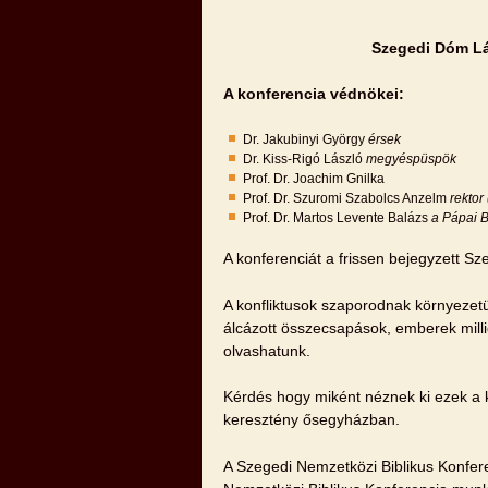
Szegedi Dóm Lá
A konferencia védnökei:
Dr. Jakubinyi György
érsek
Dr. Kiss-Rigó László
megyéspüspök
Prof. Dr. Joachim Gnilka
Prof. Dr. Szuromi Szabolcs Anzelm
rektor
Prof. Dr. Martos Levente Balázs
a Pápai B
A konferenciát a frissen bejegyzett Sz
A konfliktusok szaporodnak környezetün
álcázott összecsapások, emberek millió
olvashatunk.
Kérdés hogy miként néznek ki ezek a k
keresztény ősegyházban.
A Szegedi Nemzetközi Biblikus Konfere