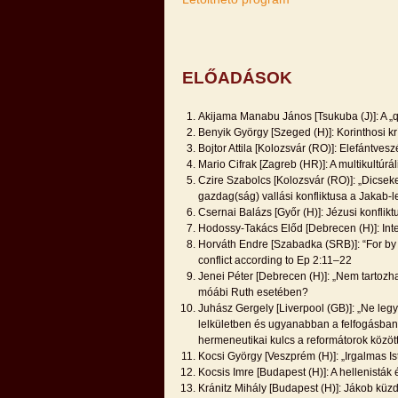
ELŐADÁSOK
Akijama Manabu János [Tsukuba (J)]: A „
Benyik György [Szeged (H)]: Korinthosi kr
Bojtor Attila [Kolozsvár (RO)]: Elefántve
Mario Cifrak [Zagreb (HR)]: A multikultúr
Czire Szabolcs [Kolozsvár (RO)]: „Dicsek
gazdag(ság) vallási konfliktusa a Jakab-
Csernai Balázs [Győr (H)]: Jézusi konflik
Hodossy-Takács Előd [Debrecen (H)]: In
Horváth Endre [Szabadka (SRB)]: “For by h
conflict according to Ep 2:11–22
Jenei Péter [Debrecen (H)]: „Nem tartoz
móábi Ruth esetében?
Juhász Gergely [Liverpool (GB)]: „Ne le
lelkületben és ugyanabban a felfogásban!
hermeneutikai kulcs a reformátorok közöt
Kocsi György [Veszprém (H)]: „Irgalmas I
Kocsis Imre [Budapest (H)]: A hellenistá
Kránitz Mihály [Budapest (H)]: Jákob kü