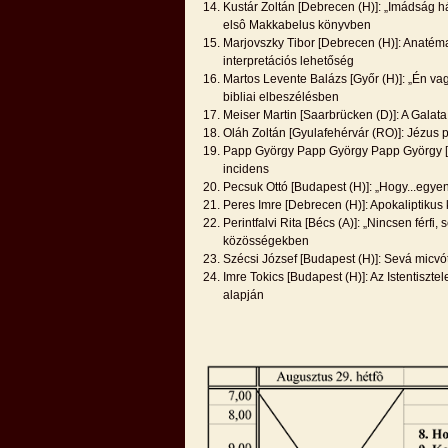
Kustár Zoltán [Debrecen (H)]: „Imádság
elsô Makkabelus könyvben
Marjovszky Tibor [Debrecen (H)]: Anatém
interpretációs lehetőség
Martos Levente Balázs [Győr (H)]: „Én vag
bibliai elbeszélésben
Meiser Martin [Saarbrücken (D)]: A Galata 
Oláh Zoltán [Gyulafehérvár (RO)]: Jézus po
Papp György Papp György Papp György [K
incidens
Pecsuk Ottó [Budapest (H)]: „Hogy...egyen
Peres Imre [Debrecen (H)]: Apokaliptikus
Perintfalvi Rita [Bécs (A)]: „Nincsen férfi,
közösségekben
Szécsi József [Budapest (H)]: Sevá micv
Imre Tokics [Budapest (H)]: Az Istentiszt
alapján