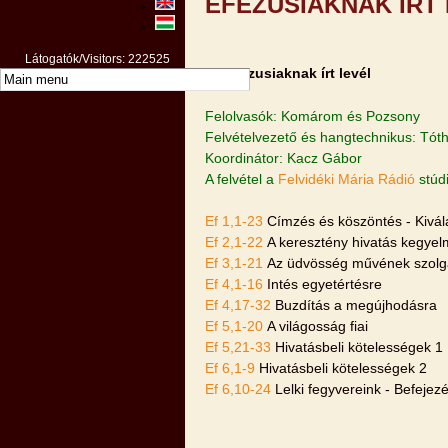
EFEZUSIAKNAK ÍRT
Látogatók/Visitors: 222525
Az Efezusiaknak írt levél
Felolvasók: Komárom és Pozsony
Felvételvezető és hangtechnikus: Tóth
Koordinátor: Kacz Gábor
A felvétel a
Felvidéki Mária Rádió
stúd
Ef 1,1-23
Címzés és köszöntés - Kivál
Ef 2,1-22
A keresztény hivatás kegyelm
Ef 3,1-21
Az üdvösség művének szolg
Ef 4,1-16
Intés egyetértésre
Ef 4,17-32
Buzdítás a megújhodásra
Ef 5,1-20
A világosság fiai
Ef 5,21-33
Hivatásbeli kötelességek 1
Ef 6,1-9
Hivatásbeli kötelességek 2
Ef 6,10-24
Lelki fegyvereink - Befejez