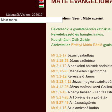
MÁTÉ EVANGÉLIUM
Látogatók/Visitors: 222019
Evangélium Szent Máté szerint
Felolvasók: a gyulafehérvári katolik
Felvételvezető és hangtechnikus:
Koordinátor: Oláh Zoltán
A felvétel az
Erdélyi Mária Rádió
gyula
Mt 1,1-17
Jézus családfája
Mt 1,18-25
Jézus születése
Mt 2,1-12
A napkeleti bölcsek hódolat
Mt 2,13-23
Menekülés Egyiptomba
Mt 3,1-12
Keresztelő János
Mt 3,13-4,11
Jézus megkeresztelkedé
Mt 4,12-25
Jézus tanítnai kezd Galile
Mt 5,1-16
A hegyi beszéd - Tanítás Is
Mt 5,17-26
A Törvény és a próféták
Mt 5,27-48
A házasságtörés
Mt 6,1-15
Az alamizsnálkodás