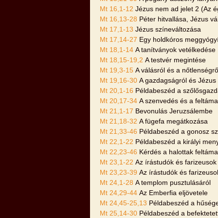
Mt 16,1-12
Jézus nem ad jelet 2 (Az ég
Mt 16,13-28
Péter hitvallása, Jézus v
Mt 17,1-13
Jézus színeváltozása
Mt 17,14-27
Egy holdkóros meggyógy
Mt 18,1-14
A tanítványok vetélkedése
Mt 18,15-19,2
A testvér megintése
Mt 19,3-15
A válásról és a nőtlenségrő
Mt 19,16-30
A gazdagságról és Jézus 
Mt 20,1-16
Példabeszéd a szőlősgazd
Mt 20,17-34
A szenvedés és a feltám
Mt 21,1-17
Bevonulás Jeruzsálembe
Mt 21,18-32
A fügefa megátkozása
Mt 21,33-46
Példabeszéd a gonosz sz
Mt 22,1-22
Példabeszéd a királyi men
Mt 22,23-46
Kérdés a halottak feltám
Mt 23,1-22
Az írástudók és farizeusok
Mt 23,23-39
Az írástudók és farizeus
Mt 24,1-28
A templom pusztulásáról
Mt 24,29-44
Az Emberfia eljövetele
Mt 24,45-25,13
Példabeszéd a hűséges
Mt 25,14-30
Példabeszéd a befektetet