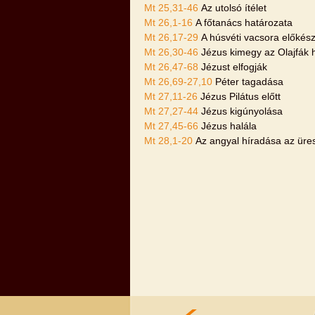
Mt 25,31-46
Az utolsó ítélet
Mt 26,1-16
A főtanács határozata
Mt 26,17-29
A húsvéti vacsora előkész
Mt 26,30-46
Jézus kimegy az Olajfák 
Mt 26,47-68
Jézust elfogják
Mt 26,69-27,10
Péter tagadása
Mt 27,11-26
Jézus Pilátus előtt
Mt 27,27-44
Jézus kigúnyolása
Mt 27,45-66
Jézus halála
Mt 28,1-20
Az angyal híradása az üres