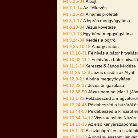
Mt 6,16-34
A böjt
Mt 7,1-14
Az ítélkezés
Mt 7,15-29
A hamis próféták
Mt 8,1-17
A leprás meggyógyítása
Mt 8,18-34
Jézus követése
Mt 9,1-13
Egy béna meggyógyítása
Mt 9,14-34
Kérdés a böjtről
Mt 9,35-10,15
A nagy aratás
Mt 10,16-31
Felhívás a bátor hitvallás
Mt 10,32-11,1
Felhívás a bátor hitvall
Mt 11,2-24
Keresztelő János kérdése
Mt 11,25-12,8
Jézus dicsőíti az Atyát
Mt 12,9-21
A béna meggyógyítása
Mt 12,22-37
Jézus önigazolása
Mt 12,38-50
Jézus nem ad jelet 1 (Jón
Mt 13,1-23
Példabeszéd a magvetőről
Mt 13,24-43
Példabeszéd a búzáról és
Mt 13,44-53
Példabeszéd a kincsről é
Mt 13,54-14,12
Visszautasítás Názáre
Mt 14,13-36
Az első kenyérszaporítás
Mt 15,1-20
A tisztaságról és a tisztáta
Mt 15,21-39
A pogány asszony lányán