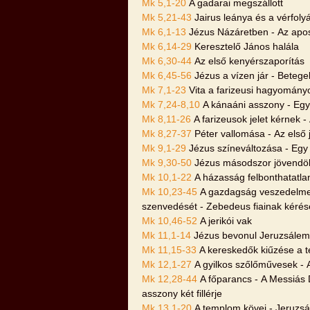
Mk 5,1-20
A gadarai megszállott
Mk 5,21-43
Jairus leánya és a vérfol
Mk 6,1-13
Jézus Názáretben - Az apos
Mk 6,14-29
Keresztelő János halála
Mk 6,30-44
Az első kenyérszaporítás
Mk 6,45-56
Jézus a vízen jár - Betege
Mk 7,1-23
Vita a farizeusi hagyomány
Mk 7,24-8,10
A kánaáni asszony - Egy
Mk 8,11-26
A farizeusok jelet kérnek 
Mk 8,27-37
Péter vallomása - Az első
Mk 9,1-29
Jézus színeváltozása - Egy
Mk 9,30-50
Jézus másodszor jövendöli
Mk 10,1-22
A házasság felbonthatatla
Mk 10,23-45
A gazdagság veszedelme 
szenvedését - Zebedeus fiainak kérés
Mk 10,46-52
A jerikói vak
Mk 11,1-14
Jézus bevonul Jeruzsálem
Mk 11,15-33
A kereskedők kiűzése a t
Mk 12,1-27
A gyilkos szőlőművesek - 
Mk 12,28-44
A főparancs - A Messiás D
asszony két fillérje
Mk 13,1-20
A templom kövei - Jeruzsá