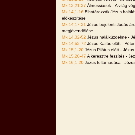
Mk 13,21-37
Álmessiások - A világ vég
Mk 14,1-16
Elhatározzák Jézus halálát
előkészítése
Mk 14,17-31
Jézus bejelenti Júdás áru
megjövendölése
Mk 14,32-52
Jézus halálküzdelme - Jé
Mk 14,53-72
Jézus Kaifás előtt - Péte
Mk 15,1-20
Jézus Pilátus előtt - Jézus
Mk 15,20-47
A keresztre feszítés - Jé
Mk 16,1-20
Jézus feltámadása - Jézus