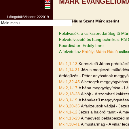
MÁRK EVANGÉLIUM
Látogatók/Visitors: 222019
Evangélium Szent Márk szerint
Felolvasók: a csíkszeredai Segítő Már
Felvételvezető és hangtechnikus: Pál G
Koordinátor: Erdély Imre
A felvétel az
Erdélyi Mária Rádió
csíks
Mk 1,1-13
Keresztelő János prédikáci
Mk 1,14-31
Jézus megkezdi működését
ördögűzés - Péter anyósának meggyó
Mk 1,32-45
A betegek meggyógyítása -
Mk 2,1-17
A béna meggyógyítása - Lé
Mk 2,18-28
A böjt - A szombati kalász
Mk 3,1-19
A bénakezű meggyógyítása - 
Mk 3,20-35
A farizeusok vádjai - Jézu
Mk 4,1-12
Jézus a hajóról tanít - A m
Mk 4,13-29
A magvető példabeszéd mag
Mk 4,30-41
A mustármag - A vihar lec