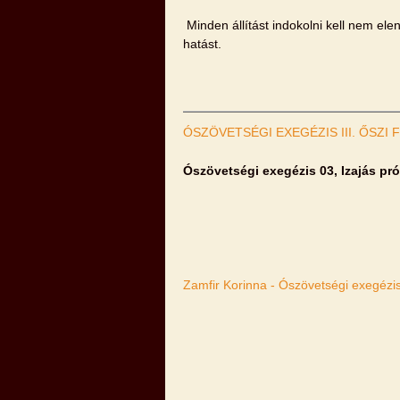
Minden állítást indokolni kell nem el
hatást.
ÓSZÖVETSÉGI EXEGÉZIS III. ŐSZI F
Ószövetségi exegézis 03, Izajás pró
Zamfir Korinna - Ószövetségi exegézi