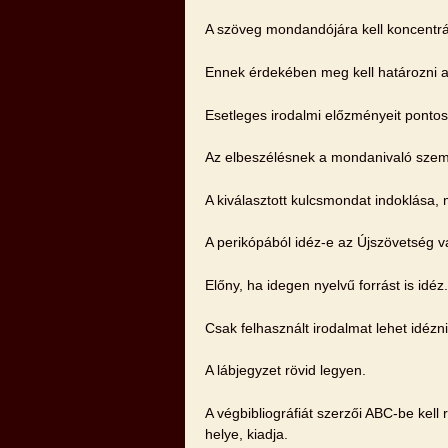
A szöveg mondandójára kell koncentrá
Ennek érdekében meg kell határozni a 
Esetleges irodalmi előzményeit pontos 
Az elbeszélésnek a mondanivaló szemp
A kiválasztott kulcsmondat indoklása, 
A perikópából idéz-e az Újszövetség 
Előny, ha idegen nyelvű forrást is idéz.
Csak felhasznált irodalmat lehet idézni
A lábjegyzet rövid legyen.
A végbibliográfiát szerzői ABC-be kell
helye, kiadja.