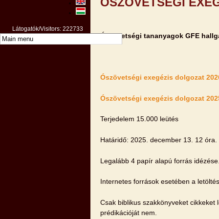
ÓSZÖVETSÉGI EXEG
Látogatók/Visitors: 222733
Ószövetségi tananyagok GFE hallg
Ószövetségi exegézis dolgozat 2026
Ószövetségi exegézis dolgozat 2025
Terjedelem 15.000 leütés
Határidő: 2025. december 13. 12 óra.
Legalább 4 papír alapú forrás idézése
Internetes források esetében a letölté
Csak biblikus szakkönyveket cikkeket 
prédikációját nem.