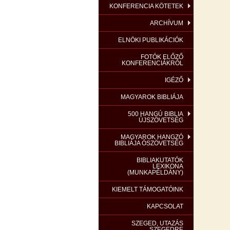
KONFERENCIA KÖTETEK
ARCHÍVUM
ELNÖKI PUBLIKÁCIÓK
FOTÓK ELŐZŐ
KONFERENCIÁKRÓL
IGÉZŐ
MAGYAROK BIBLIÁJA
500 HANGÚ BIBLIA
ÚJSZÖVETSÉG
MAGYAROK HANGZÓ
BIBLIÁJA ÓSZÖVETSÉG
BIBLIAKUTATÓK
LEXIKONA
(MUNKAPÉLDÁNY)
KIEMELT TÁMOGATÓINK
KAPCSOLAT
SZEGED, UTAZÁS
SZEGEDRE