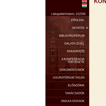
KON
Látogatók/Visitors: 222595
FŐOLDAL
OKTATÁS
BIBLIA PAUPERUM
GALATA LEVÉL
PARAFRÁZIS
A KONFERENCIA
TÖRTÉNETE
DOKUMENTUMOK
A KURATÓRIUM TAGJAI
ELŐADÓINK
TANÁCSADÓK
GNILKA-DÍJASOK