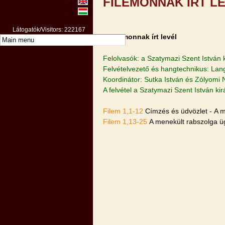
FILEMONNAK ÍRT L
Látogatók/Visitors: 222167
A Filemonnak írt levél
Felolvasók: a Szatymazi Szent István 
Felvételvezető és hangtechnikus: Lan
Koordinátor: Sutka István és Zólyomi 
A felvétel a Szatymazi Szent István k
Filem 1,1-12
Címzés és üdvözlet - A m
Filem 1,13-25
A menekült rabszolga ü