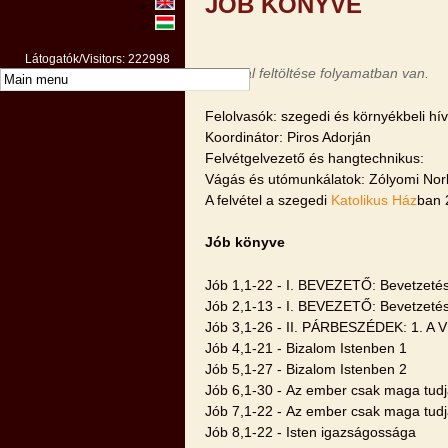
JÓB KÖNYVE
Látogatók/Visitors: 222998
Az oldal feltöltése folyamatban van.
Felolvasók: szegedi és környékbeli hí
Koordinátor: Piros Adorján
Felvétgelvezető és hangtechnikus:
Vágás és utómunkálatok: Zólyomi Nor
A felvétel a szegedi
Katolikus Ház
ban 
Jób könyve
Jób 1,1-22 - I. BEVEZETŐ: Bevetzeté
Jób 2,1-13 - I. BEVEZETŐ: Bevetzeté
Jób 3,1-26 - II. PÁRBESZÉDEK: 1. A 
Jób 4,1-21 - Bizalom Istenben 1
Jób 5,1-27 - Bizalom Istenben 2
Jób 6,1-30 - Az ember csak maga tudj
Jób 7,1-22 - Az ember csak maga tudj
Jób 8,1-22 - Isten igazságossága