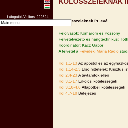
KOLOSSZEIEKNAK Í
Látogatók/Visitors: 222524
A Kolosszeieknek írt levél
Felolvasók: Komárom és Pozsony
Felvételvezető és hangtechnikus: Tóth
Koordinátor: Kacz Gábor
A felvétel a
Felvidéki Mária Rádió
stúd
Kol 1,1-13
Az apostol és az egyházkö
Kol 1,14-2,3
Első hittételek: Krisztus i
Kol 2,4-23
A tévtanítók ellen
Kol 3,1-17
Erkölcsi kötelességek
Kol 3,18-4,6
Állapotbeli kötelességek
Kol 4,7-18
Befejezés