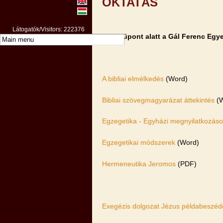
OKTATÁS
Látogatók/Visitors: 222376
E menüpont alatt a Gál Ferenc Egye
A bibliai elmélkedés
(Word)
Bibliai szövegmagyarázat áttekintés
(W
Egzegetika - Egyházi megnyilatkozás
Egzegetikai módszerek
(Word)
Hermeneutika Jeromos
(PDF)
Exegézis dolgozat Jézus példabeszédei