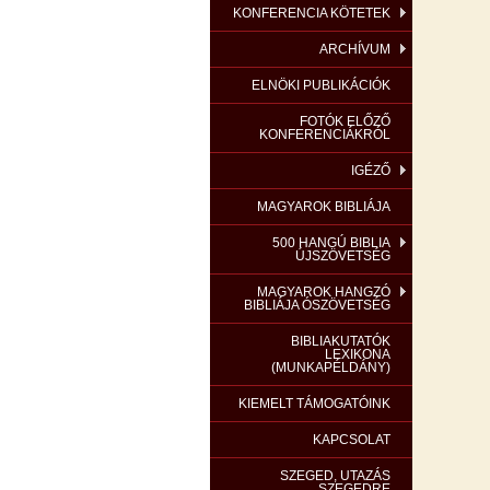
KONFERENCIA KÖTETEK
ARCHÍVUM
ELNÖKI PUBLIKÁCIÓK
FOTÓK ELŐZŐ
KONFERENCIÁKRÓL
IGÉZŐ
MAGYAROK BIBLIÁJA
500 HANGÚ BIBLIA
ÚJSZÖVETSÉG
MAGYAROK HANGZÓ
BIBLIÁJA ÓSZÖVETSÉG
BIBLIAKUTATÓK
LEXIKONA
(MUNKAPÉLDÁNY)
KIEMELT TÁMOGATÓINK
KAPCSOLAT
SZEGED, UTAZÁS
SZEGEDRE