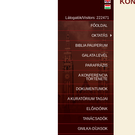
KON
Látogatók/Visitors: 222471
FŐOLDAL
OKTATÁS
BIBLIA PAUPERUM
GALATA LEVÉL
PARAFRÁZIS
A KONFERENCIA
TÖRTÉNETE
DOKUMENTUMOK
A KURATÓRIUM TAGJAI
ELŐADÓINK
TANÁCSADÓK
GNILKA-DÍJASOK