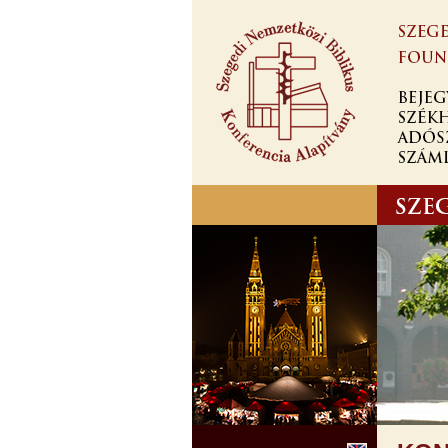
Ugrás a
tartalomra