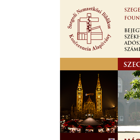
Ugrás a
tartalomra