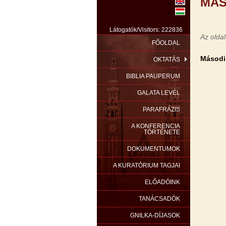
MÁS
Látogatók/Visitors: 222836
Az oldal
FŐOLDAL
Másodi
OKTATÁS
BIBLIA PAUPERUM
GALATA LEVÉL
PARAFRÁZIS
A KONFERENCIA
TÖRTÉNETE
DOKUMENTUMOK
A KURATÓRIUM TAGJAI
ELŐADÓINK
TANÁCSADÓK
GNILKA-DÍJASOK