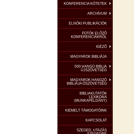
KONFERENCIA KÖTETEK
ARCHÍVUM
ELNÖKI PUBLIKÁCIÓK
FOTÓK ELŐZŐ
KONFERENCIÁKRÓL
IGÉZŐ
MAGYAROK BIBLIÁJA
500 HANGÚ BIBLIA
ÚJSZÖVETSÉG
MAGYAROK HANGZÓ
BIBLIÁJA ÓSZÖVETSÉG
BIBLIAKUTATÓK
LEXIKONA
(MUNKAPÉLDÁNY)
KIEMELT TÁMOGATÓINK
KAPCSOLAT
SZEGED, UTAZÁS
SZEGEDRE