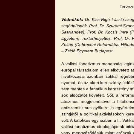
Terveze
Védnökök:
Dr. Kiss-Rigó László sz
segédpüspök, Prof. Dr. Szuromi Szabol
Saarlandes
), Prof. Dr. Kocsis Imre 
Egyetem), rektorhelyettes, Prof. Dr.
Zoltán (Debreceni Református Hittud
– Zsidó Egyetem
Budapest
A vallási fanatizmus manapság legin
európai társadalom ellen elkövetett at
hivatkozásai azonban sokkal régebbr
nyomát, és az ókori keresztény üldözé
sem mentes a fanatikus keresztény mis
sok áldozatot követelt. Sőt, a reform
ateizmus megjelenésével a hitetlens
antiszemitizmus gyökere is egyértel
szintjétől a politikai aktivitásokon k
volt. A katolikus egyházban a II. Vat
vallási fanatizmus ideológiájának bibl
vagy meggyőződésük miatt erőszak ál