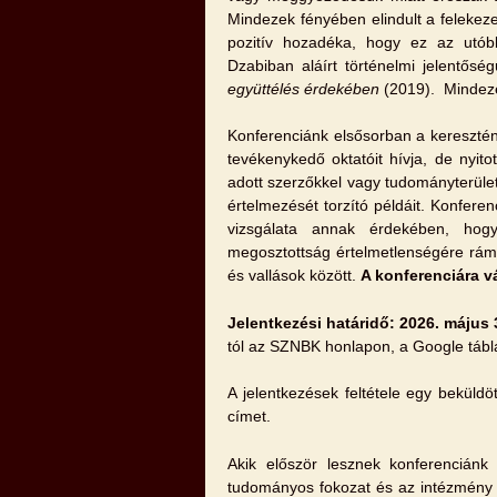
Mindezek fényében elindult a felekez
pozitív hozadéka, hogy ez az utób
Dzabiban aláírt történelmi jelentő
együttélés érdekében
(2019). Mindezek
Konferenciánk elsősorban a keresztén
tevékenykedő oktatóit hívja, de nyit
adott szerzőkkel vagy tudományterülett
értelmezését torzító példáit. Konfere
vizsgálata annak érdekében, hogy
megosztottság értelmetlenségére rámu
és vallások között.
A konferenciára v
Jelentkezési határidő: 2026. május 
tól az SZNBK honlapon, a Google tábl
A jelentkezések feltétele egy beküld
címet.
Akik először lesznek konferenciánk 
tudományos fokozat és az intézmény 