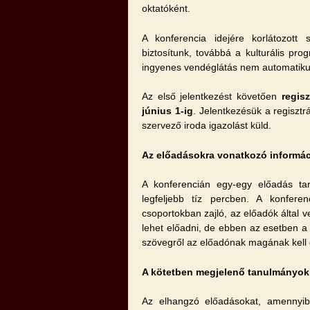
oktatóként.
A konferencia idejére korlátozott 
biztosítunk, továbbá a kulturális pr
ingyenes vendéglátás nem automatiku
Az első jelentkezést követően
regisz
június 1-ig
. Jelentkezésük a regisztrá
szervező iroda igazolást küld.
Az előadásokra vonatkozó informá
A konferencián egy-egy előadás tar
legfeljebb tíz percben. A konfere
csoportokban zajló, az előadók által v
lehet előadni, de ebben az esetben a 
szövegről az előadónak magának kell
A kötetben megjelenő tanulmányok 
Az elhangzó előadásokat, amennyib