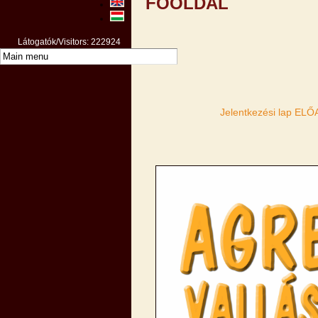
FŐOLDAL
Látogatók/Visitors: 222924
Jelentkezési lap EL