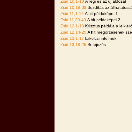
Zsid 10,1-18
A régi és az új áldozat
Zsid 10,19-39
Buzdítás az állhatatoss
Zsid 11,1-19
A hit példaképei 1
Zsid 11,20-40
A hit példaképei 2
Zsid 12,1-13
Krisztus példája a lelkier
Zsid 12,14-29
A hit megőrzésének sze
Zsid 13,1-17
Erkölcsi intelmek
Zsid 13,18-25
Befejezés