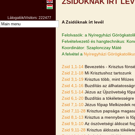
ZSIDÓKNAK ÍRT LE
Látogatók/Visitors: 222477
A Zsidóknak írt levél
Felolvasók: a Nyíregyházi Görögkato
Felvételvezető és hangtechnikus: Ko
Koordinátor: Szaplonczay Máté
A felvétel a
Nyíregyházi Görögkatoliku
Zsid 1,1-14
Bevezetés - Krisztus föns
Zsid 2,1-18
Mi Krisztushoz tartozunk
Zsid 3,1-19
Krisztus több, mint Mózes 
Zsid 4,1-16
Buzdítás az állhatatosságr
Zsid 5,1-14
Jézus az Újszövetség főpap
Zsid 6,1-20
Buzdítás a tökéletességre
Zsid 7,1-10
Jézus főpap Melkizedek re
Zsid 7,11-28
Krisztus papsága magasa
Zsid 8,1-13
Krisztus a mennyben is f
Zsid 9,1-10
Az ószövetségi áldozat fo
Zsid 9,11-28
Krisztus áldozata tökélet