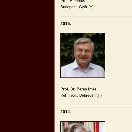
Prof. Emeritus
Budapest, Győr (H)
2015:
Prof. Dr. Peres Imre
Ref. Teol., Debrecen (H)
2014: