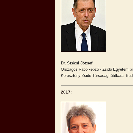
Dr. Szécsi József
Országos Rabbiképző - Zsidó Egyetem pr
Keresztény-Zsidó Társaság főtitkára, Bud
2017: