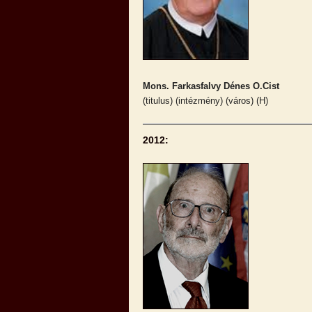
Mons. Farkasfalvy Dénes O.Cist
(titulus) (intézmény) (város) (H)
2012: